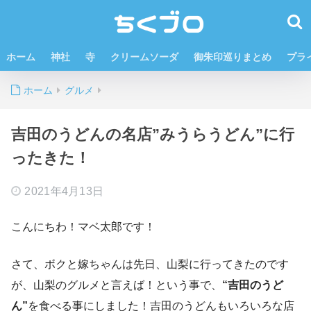
ホーム
神社
寺
クリームソーダ
御朱印巡りまとめ
プラ
ホーム
グルメ
吉田のうどんの名店”みうらうどん”に行
ったきた！
2021年4月13日
こんにちわ！マベ太郎です！
さて、ボクと嫁ちゃんは先日、山梨に行ってきたのです
が、山梨のグルメと言えば！という事で、
“吉田のうど
ん”
を食べる事にしました！吉田のうどんもいろいろな店