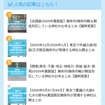
人気の記事はこちら！
1
【全国版/2026年最新版】御朱印/御朱印帳を郵
送対応している神社やお寺まとめ【随時更新】
2
【2025年12月/2026年1月】東京で年越大祓/初
詣/正月限定御朱印が登場する神社仏閣まとめ
3
【関東(東京･千葉･埼玉･神奈川･茨城･栃木･群
馬)/2026年最新版】御朱印/御朱印帳が郵送対
応している神社やお寺まとめ【随時更新】
4
【2026年6月&7月&8月】東京で夏越の大祓&
七夕の節句&夏詣限定御朱印が登場する神社仏
閣まとめ