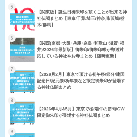
5
【関東版】誕生日御朱印を頂くことが出来る神
社仏閣まとめ【東京/千葉/埼玉/神奈川/茨城/栃
木/群馬】
6
【関西(京都･大阪･兵庫･奈良･和歌山･滋賀･福
井)/2026年最新版】御朱印/御朱印帳が郵送対
応している神社やお寺まとめ【随時更新】
7
【2026月2月】東京で頂ける初午祭/節分/建国
記念日/紀元祭/祈年祭など限定御朱印が登場す
る神社仏閣まとめ
8
【2026年4月&5月】東京で桜/端午の節句/GW
限定御朱印が登場する神社仏閣まとめ
9