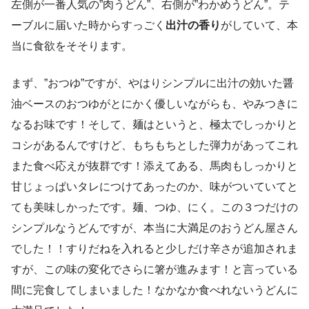
左側が一番人気の”肉うどん”、右側が”わかめうどん”。テ
ーブルに届いた時からすっごく
出汁の香り
がしていて、本
当に食欲をそそります。
まず、”おつゆ”ですが、やはりシンプルに出汁の効いた醤
油ベースのおつゆがとにかく優しいながらも、やみつきに
なるお味です！そして、麺はというと、極太でしっかりと
コシがあるんですけど、もちもちとした弾力があってこれ
また食べ応えが抜群です！添えてある、馬肉もしっかりと
甘じょっぱいタレにつけてあったのか、味がついていてと
ても美味しかったです。麺、つゆ、にく。この３つだけの
シンプルなうどんですが、本当に大満足のおうどん屋さん
でした！！すりだねを入れると少しだけ辛さが追加されま
すが、この味の変化でさらに箸が進みます！と言っている
間に完食してしまいました！なかなか食べれないうどんに