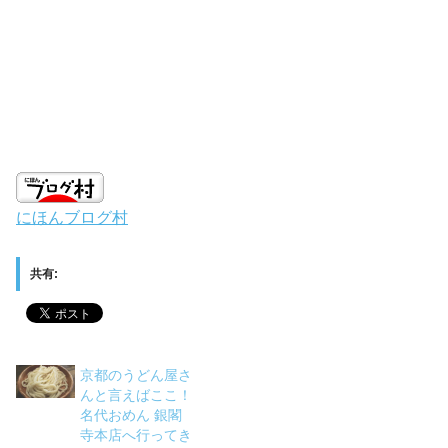
にほんブログ村
共有:
京都のうどん屋さ
んと言えばここ！
名代おめん 銀閣
寺本店へ行ってき