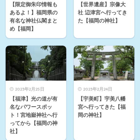
【限定御朱印情報も
【世界遺産】宗像大
あるよ！】福岡県の
社 辺津宮へ行ってき
有名な神社仏閣まと
た【福岡の神社】
め【福岡】
2023年2月25日
2023年2月24日
【福津】光の道が有
【宇美町】宇美八幡
名なパワースポッ
宮へ行ってきた【福
ト！宮地嶽神社へ行
岡の神社】
ってから【福岡の神
社】