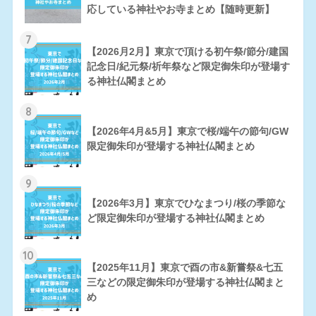
応している神社やお寺まとめ【随時更新】
7
【2026月2月】東京で頂ける初午祭/節分/建国
記念日/紀元祭/祈年祭など限定御朱印が登場す
る神社仏閣まとめ
8
【2026年4月&5月】東京で桜/端午の節句/GW
限定御朱印が登場する神社仏閣まとめ
9
【2026年3月】東京でひなまつり/桜の季節な
ど限定御朱印が登場する神社仏閣まとめ
10
【2025年11月】東京で酉の市&新嘗祭&七五
三などの限定御朱印が登場する神社仏閣まと
め