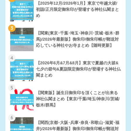
【2025年12月/2026年1月】東京で年越大祓/
初詣/正月限定御朱印が登場する神社仏閣まと
め
3
【関東(東京･千葉･埼玉･神奈川･茨城･栃木･群
馬)/2026年最新版】御朱印/御朱印帳が郵送対
応している神社やお寺まとめ【随時更新】
4
【2026年6月&7月&8月】東京で夏越の大祓&
七夕の節句&夏詣限定御朱印が登場する神社仏
閣まとめ
5
【関東版】誕生日御朱印を頂くことが出来る
神社仏閣まとめ【東京/千葉/埼玉/神奈川/茨城/
栃木/群馬】
6
【関西(京都･大阪･兵庫･奈良･和歌山･滋賀･福
井)/2026年最新版】御朱印/御朱印帳が郵送対