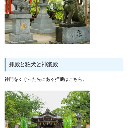
拝殿と狛犬と神楽殿
神門をくぐった先にある
拝殿
はこちら。