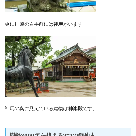
更に拝殿の右手前には
神馬
がいます。
神馬の奥に見えている建物は
神楽殿
です。
樹齢2000年を越える2つの御神木