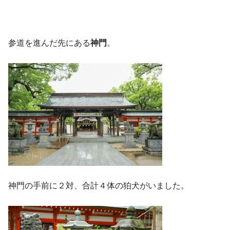
参道を進んだ先にある
神門
。
神門の手前に２対、合計４体の狛犬がいました。