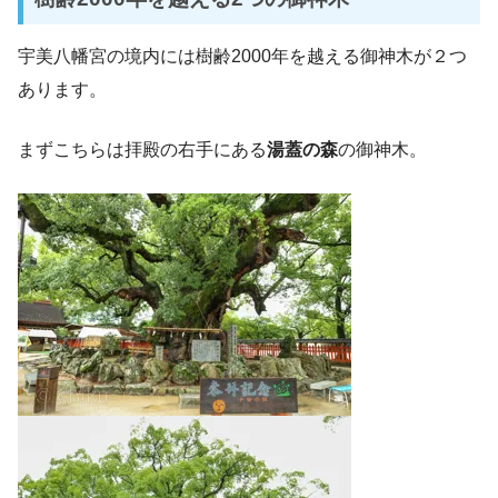
宇美八幡宮の境内には樹齢2000年を越える御神木が２つ
あります。
まずこちらは拝殿の右手にある
湯蓋の森
の御神木。