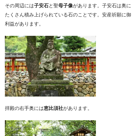
その周辺には
子安石
と聖
母子像
があります。子安石は奥に
たくさん積み上げられている石のことです。安産祈願に御
利益があります。
拝殿の右手奥には
恵比須社
があります。