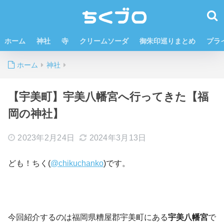
ホーム
神社
寺
クリームソーダ
御朱印巡りまとめ
プラ
ホーム
神社
【宇美町】宇美八幡宮へ行ってきた【福
岡の神社】
2023年2月24日
2024年3月13日
ども！ちく(
@chikuchanko
)です。
今回紹介するのは福岡県糟屋郡宇美町にある
宇美八幡宮
で