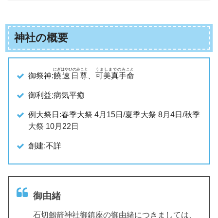
神社の概要
にぎはやひのみこと
うましまでのみこと
御祭神:
饒速日尊
、
可美真手命
御利益:病気平癒
例大祭日:春季大祭 4月15日/夏季大祭 8月4日/秋季
大祭 10月22日
創建:不詳
御由緒
石切劔箭神社御鎮座の御由緒につきましては、