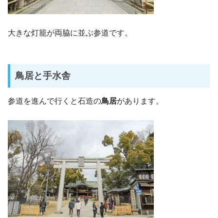
大きな灯籠が両脇に並ぶ参道です。
鳥居と手水舎
参道を進んで行くと石造の
鳥居
があります。