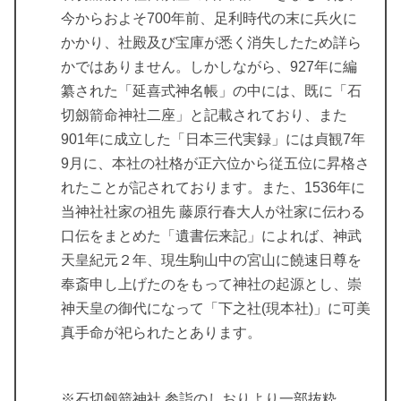
今からおよそ700年前、足利時代の末に兵火に
かかり、社殿及び宝庫が悉く消失したため詳ら
かではありません。しかしながら、927年に編
纂された「延喜式神名帳」の中には、既に「石
切劔箭命神社二座」と記載されており、また
901年に成立した「日本三代実録」には貞観7年
9月に、本社の社格が正六位から従五位に昇格さ
れたことが記されております。また、1536年に
当神社社家の祖先 藤原行春大人が社家に伝わる
口伝をまとめた「遺書伝来記」によれば、神武
天皇紀元２年、現生駒山中の宮山に饒速日尊を
奉斎申し上げたのをもって神社の起源とし、崇
神天皇の御代になって「下之社(現本社)」に可美
真手命が祀られたとあります。
※石切劔箭神社 参詣のしおりより一部抜粋