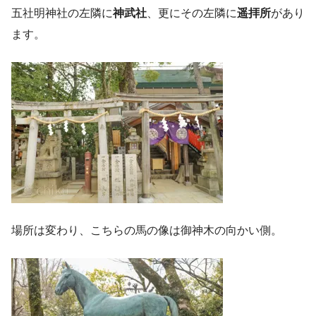
五社明神社の左隣に
神武社
、更にその左隣に
遥拝所
があり
ます。
場所は変わり、こちらの馬の像は御神木の向かい側。