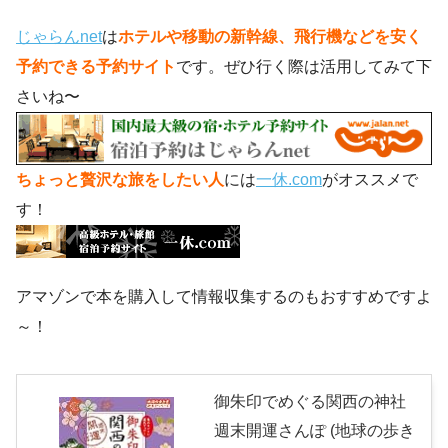
じゃらんnet
は
ホテルや移動の新幹線、飛行機などを安く
予約できる予約サイト
です。ぜひ行く際は活用してみて下
さいね〜
ちょっと贅沢な旅をしたい人
には
一休.com
がオススメで
す！
アマゾンで本を購入して情報収集するのもおすすめですよ
～！
御朱印でめぐる関西の神社
週末開運さんぽ (地球の歩き