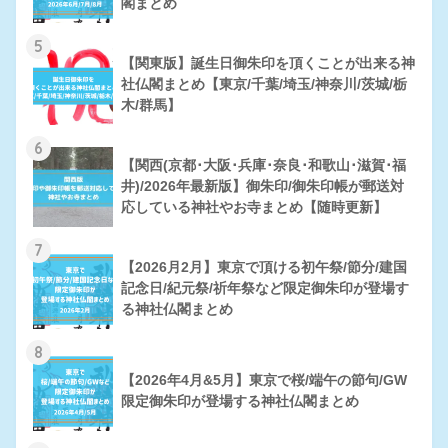
閣まとめ
5
【関東版】誕生日御朱印を頂くことが出来る神
社仏閣まとめ【東京/千葉/埼玉/神奈川/茨城/栃
木/群馬】
6
【関西(京都･大阪･兵庫･奈良･和歌山･滋賀･福
井)/2026年最新版】御朱印/御朱印帳が郵送対
応している神社やお寺まとめ【随時更新】
7
【2026月2月】東京で頂ける初午祭/節分/建国
記念日/紀元祭/祈年祭など限定御朱印が登場す
る神社仏閣まとめ
8
【2026年4月&5月】東京で桜/端午の節句/GW
限定御朱印が登場する神社仏閣まとめ