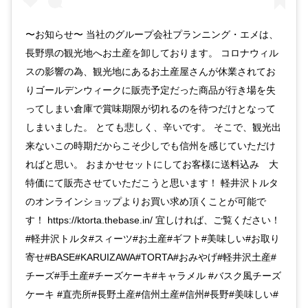
〜お知らせ〜 当社のグループ会社プランニング・エメは、
長野県の観光地へお土産を卸しております。 コロナウィル
スの影響の為、観光地にあるお土産屋さんが休業されてお
りゴールデンウィークに販売予定だった商品が行き場を失
ってしまい倉庫で賞味期限が切れるのを待つだけとなって
しまいました。 とても悲しく、辛いです。 そこで、観光出
来ないこの時期だからこそ少しでも信州を感じていただけ
ればと思い。 おまかせセットにしてお客様に送料込み 大
特価にて販売させていただこうと思います！ 軽井沢トルタ
のオンラインショップよりお買い求め頂くことが可能で
す！ https://ktorta.thebase.in/ 宜しければ、ご覧ください！
#軽井沢トルタ#スィーツ#お土産#ギフト#美味しい#お取り
寄せ#BASE#KARUIZAWA#TORTA#おみやげ#軽井沢土産#
チーズ#手土産#チーズケーキ#キャラメル #バスク風チーズ
ケーキ #直売所#長野土産#信州土産#信州#長野#美味しい#