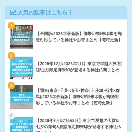
人気の記事はこちら！
1
【全国版/2026年最新版】御朱印/御朱印帳を郵
送対応している神社やお寺まとめ【随時更新】
2
【2025年12月/2026年1月】東京で年越大祓/初
詣/正月限定御朱印が登場する神社仏閣まとめ
3
【関東(東京･千葉･埼玉･神奈川･茨城･栃木･群
馬)/2026年最新版】御朱印/御朱印帳が郵送対
応している神社やお寺まとめ【随時更新】
4
【2026年6月&7月&8月】東京で夏越の大祓&
七夕の節句&夏詣限定御朱印が登場する神社仏