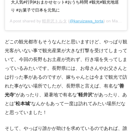
大人気#行列#おまかせセット#おうち時間 #観光#観光地巡
り #お菓子で日本を元気に
A post shared by
軽井沢トルタ
(
@karuizawa_torta
) on
May 2, 2020 at 3:09am PDT
どこの観光都市もそうなんだと思いますけど、やっぱり観
光客がいない事で観光産業が大きな打撃を受けてしまって
いて、今回の長野もお土産が売れず、行き場を失ってしま
っているみたいです。長野県には、お母さんやお父さんと
は行った事があるのですが、嫁ちゃんとは今まで観光で訪
れた事がない場所でしたが、長野県と言えば、有名な”
善
光寺
“があったり、避暑地で有名な”
軽井沢
“があったり、あ
とは”
松本城
“なんかもあって一度は訪れてみたい場所だな
と思っていました！
そして、やっぱり誰かが助けを求めているのであれば、誰