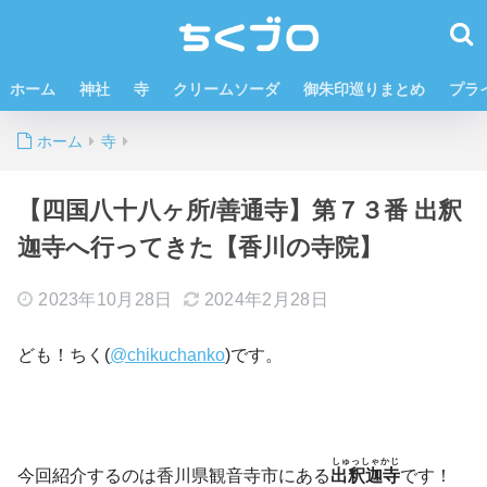
ホーム
神社
寺
クリームソーダ
御朱印巡りまとめ
プラ
ホーム
寺
【四国八十八ヶ所/善通寺】第７３番 出釈
迦寺へ行ってきた【香川の寺院】
2023年10月28日
2024年2月28日
ども！ちく(
@chikuchanko
)です。
しゅっしゃかじ
今回紹介するのは香川県観音寺市にある
出釈迦寺
です！