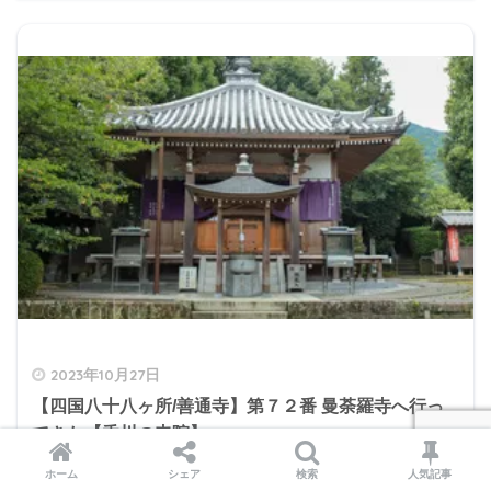
2023年10月27日
【四国八十八ヶ所/善通寺】第７２番 曼荼羅寺へ行っ
てきた【香川の寺院】
ホーム
シェア
検索
人気記事