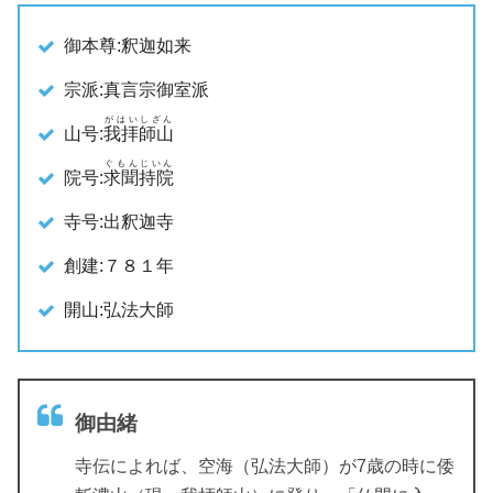
御本尊:釈迦如来
宗派:真言宗御室派
がはいしざん
山号:
我拝師山
ぐもんじいん
院号:
求聞持院
寺号:出釈迦寺
創建:７８１年
開山:弘法大師
御由緒
寺伝によれば、空海（弘法大師）が7歳の時に倭