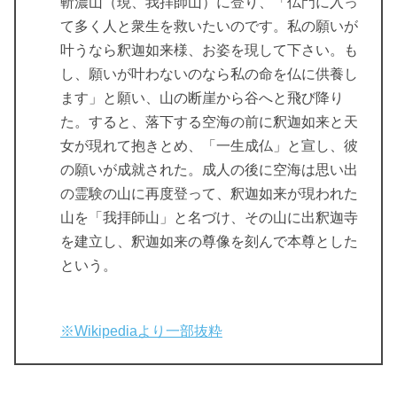
斬濃山（現、我拝師山）に登り、「仏門に入っ
て多く人と衆生を救いたいのです。私の願いが
叶うなら釈迦如来様、お姿を現して下さい。も
し、願いが叶わないのなら私の命を仏に供養し
ます」と願い、山の断崖から谷へと飛び降り
た。すると、落下する空海の前に釈迦如来と天
女が現れて抱きとめ、「一生成仏」と宣し、彼
の願いが成就された。成人の後に空海は思い出
の霊験の山に再度登って、釈迦如来が現われた
山を「我拝師山」と名づけ、その山に出釈迦寺
を建立し、釈迦如来の尊像を刻んで本尊とした
という。
※Wikipediaより一部抜粋