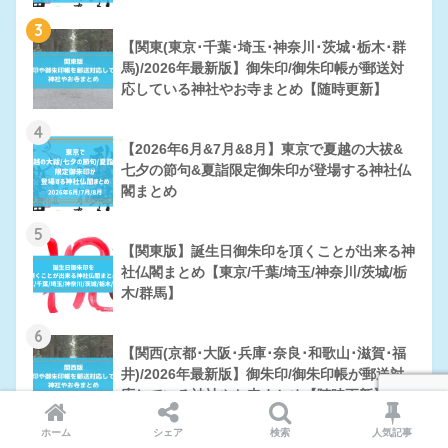
3
【関東(東京･千葉･埼玉･神奈川･茨城･栃木･群
馬)/2026年最新版】御朱印/御朱印帳が郵送対
応している神社やお寺まとめ【随時更新】
4
【2026年6月&7月&8月】東京で夏越の大祓&
七夕の節句&夏詣限定御朱印が登場する神社仏
閣まとめ
5
【関東版】誕生日御朱印を頂くことが出来る神
社仏閣まとめ【東京/千葉/埼玉/神奈川/茨城/栃
木/群馬】
6
【関西(京都･大阪･兵庫･奈良･和歌山･滋賀･福
井)/2026年最新版】御朱印/御朱印帳が郵送対
応している神社やお寺まとめ【随時更新】
ホーム
シェア
検索
人気記事
7