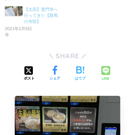
【太田】普門寺へ
行ってきた【群馬
の寺院】
2021年2月9日
寺
SHARE
LINE
ポスト
シェア
はてブ