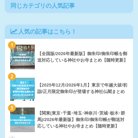
同じカテゴリの人気記事
人気の記事はこちら！
1
【全国版/2026年最新版】御朱印/御朱印帳を郵
送対応している神社やお寺まとめ【随時更新】
2
【2025年12月/2026年1月】東京で年越大祓/初
詣/正月限定御朱印が登場する神社仏閣まとめ
3
【関東(東京･千葉･埼玉･神奈川･茨城･栃木･群
馬)/2026年最新版】御朱印/御朱印帳が郵送対
応している神社やお寺まとめ【随時更新】