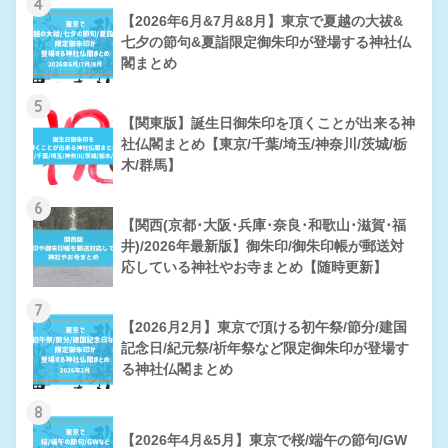
4
【2026年6月&7月&8月】東京で夏越の大祓&
七夕の節句&夏詣限定御朱印が登場する神社仏
閣まとめ
5
【関東版】誕生日御朱印を頂くことが出来る神
社仏閣まとめ【東京/千葉/埼玉/神奈川/茨城/栃
木/群馬】
6
【関西(京都･大阪･兵庫･奈良･和歌山･滋賀･福
井)/2026年最新版】御朱印/御朱印帳が郵送対
応している神社やお寺まとめ【随時更新】
7
【2026月2月】東京で頂ける初午祭/節分/建国
記念日/紀元祭/祈年祭など限定御朱印が登場す
る神社仏閣まとめ
8
【2026年4月&5月】東京で桜/端午の節句/GW