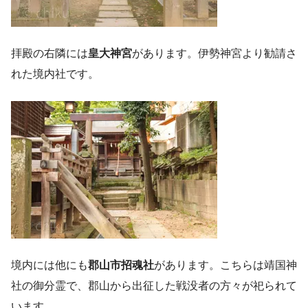
拝殿の右隣には
皇大神宮
があります。伊勢神宮より勧請さ
れた境内社です。
境内には他にも
郡山市招魂社
があります。こちらは靖国神
社の御分霊で、郡山から出征した戦没者の方々が祀られて
います。