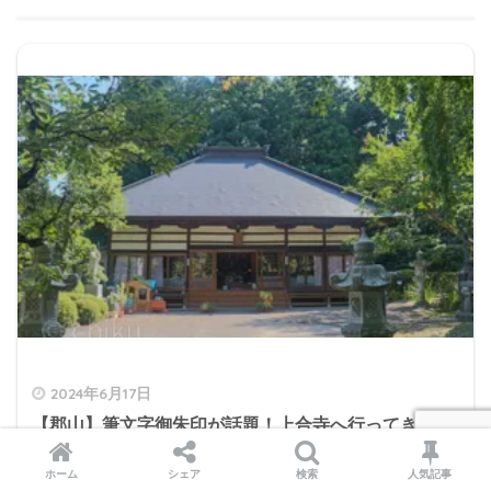
2024年6月17日
【郡山】筆文字御朱印が話題！上合寺へ行ってきた
【福島の寺院】
ホーム
シェア
検索
人気記事