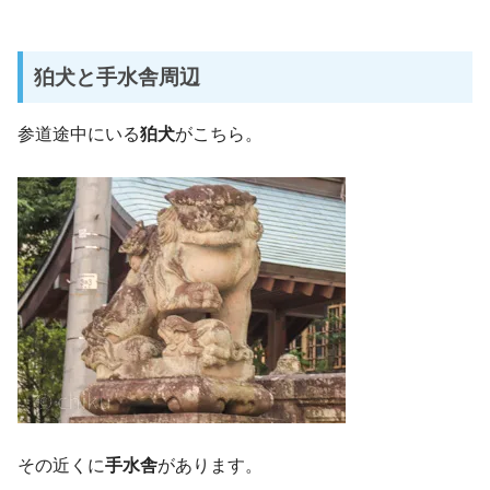
狛犬と手水舎周辺
参道途中にいる
狛犬
がこちら。
その近くに
手水舎
があります。