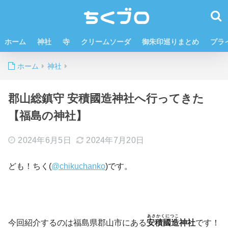
ホーム
神社
寺
クリームソーダ
御朱印巡りまとめ
プラ
ホーム
神社
郡山総鎮守 安積國造神社へ行ってきた
【福島の神社】
2024年6月5日
2024年7月20日
ども！ちく(
@chikuchanko
)です。
あさかくにつこ
今回紹介するのは福島県郡山市にある
安積國造
神社
です！