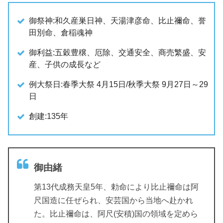
御祭神:和久産巣日神、天湯津彦命、比止禰命、誉
田別命、倉稲魂神
御利益:五穀豊穣、厄除、交通安全、商売繁盛、安
産、子供の成長など
例大祭日:春季大祭 4月15日/秋季大祭 9月27日～29
日
創建:135年
御由緒
第13代成務天皇5年、勅命により比止禰命は阿
尺国造に任ぜられ、安芸国から当地へ赴かれ
た。比止禰命は、阿尺(安積)国の領域を定めら