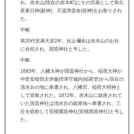
れ、赤木山(現在の赤木町)にその宗廟として和久
産巣日神(穀神)、天湯津彦命(祖神)をお祭りされ
た。
中略
第20代安康天皇2年、比止禰命は赤木山のお社
に合祀され、国造神社と号した。
中略
1683年、八幡大神が国造神社から、稲荷大神が
中世安積領主伊藤摂津守城内(稲荷管)から現在の
清水台の地に奉遷され、八幡宮、稲荷大明神と
して崇敬された。1872年、赤木山に鎮座されて
いた国造神社は清水台の鎮座地へ奉遷され、三
社を総称して安積國造神社(安積国造神社)と号し
た。