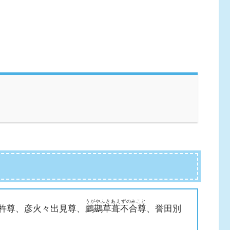
うがやふきあえずのみこと
瓊杵尊、彦火々出見尊、
鸕鷀草葺不合尊
、誉田別