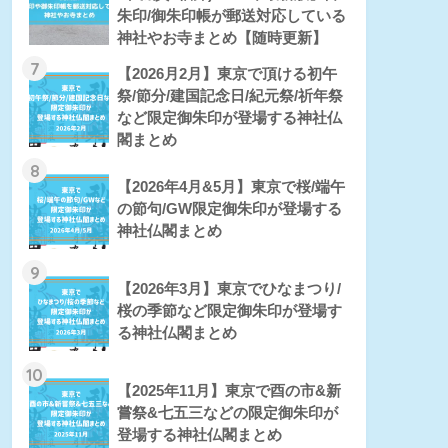
朱印/御朱印帳が郵送対応している
神社やお寺まとめ【随時更新】
7
【2026月2月】東京で頂ける初午
祭/節分/建国記念日/紀元祭/祈年祭
など限定御朱印が登場する神社仏
閣まとめ
8
【2026年4月&5月】東京で桜/端午
の節句/GW限定御朱印が登場する
神社仏閣まとめ
9
【2026年3月】東京でひなまつり/
桜の季節など限定御朱印が登場す
る神社仏閣まとめ
10
【2025年11月】東京で酉の市&新
嘗祭&七五三などの限定御朱印が
登場する神社仏閣まとめ