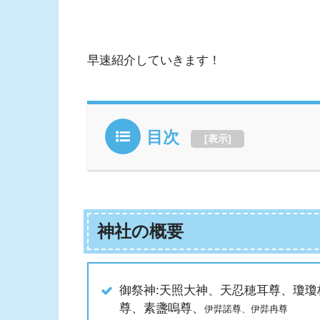
早速紹介していきます！
目次
[
表示
]
神社の概要
御祭神:天照大神、天忍穂耳尊、瓊
尊、素盞嗚尊、
伊弉諾尊、伊弉冉尊