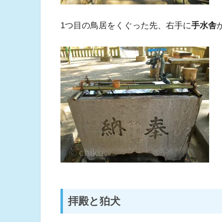
1つ目の鳥居をくぐった先、右手に
手水舎
拝殿と狛犬