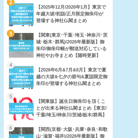
2
【2025年12月/2026年1月】東京で
年越大祓/初詣/正月限定御朱印が
登場する神社仏閣まとめ
3
【関東(東京･千葉･埼玉･神奈川･茨
城･栃木･群馬)/2026年最新版】御
朱印/御朱印帳が郵送対応している
神社やお寺まとめ【随時更新】
4
【2026年6月&7月&8月】東京で夏
越の大祓&七夕の節句&夏詣限定御
朱印が登場する神社仏閣まとめ
5
【関東版】誕生日御朱印を頂くこ
とが出来る神社仏閣まとめ【東京/
千葉/埼玉/神奈川/茨城/栃木/群馬】
6
【関西(京都･大阪･兵庫･奈良･和歌
山･滋賀･福井)/2026年最新版】御