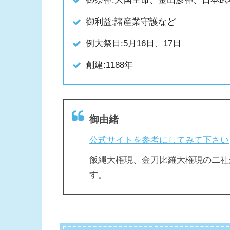
御利益:諸産業守護など
例大祭日:5月16日、17日
創建:1188年
御由緒
公式サイトを参考にしてみて下さい
飯縄大権現、金刀比羅大権現の二社
す。