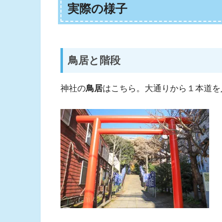
実際の様子
鳥居と階段
神社の
鳥居
はこちら。大通りから１本道を