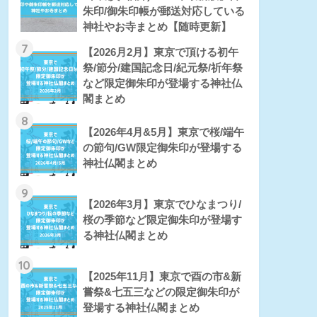
朱印/御朱印帳が郵送対応している
神社やお寺まとめ【随時更新】
7
【2026月2月】東京で頂ける初午
祭/節分/建国記念日/紀元祭/祈年祭
など限定御朱印が登場する神社仏
閣まとめ
8
【2026年4月&5月】東京で桜/端午
の節句/GW限定御朱印が登場する
神社仏閣まとめ
9
【2026年3月】東京でひなまつり/
桜の季節など限定御朱印が登場す
る神社仏閣まとめ
10
【2025年11月】東京で酉の市&新
嘗祭&七五三などの限定御朱印が
登場する神社仏閣まとめ