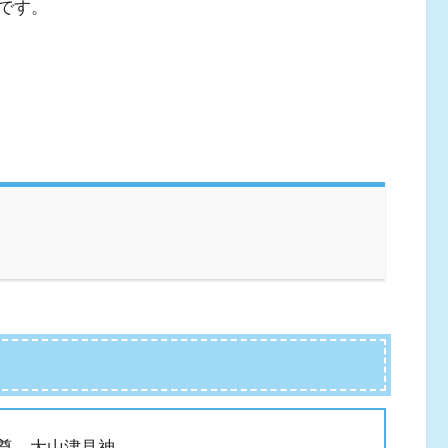
です。
尊、大山津見神