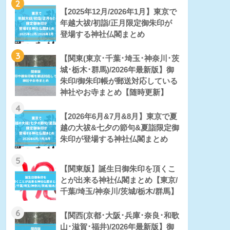
2
【2025年12月/2026年1月】東京で
年越大祓/初詣/正月限定御朱印が
登場する神社仏閣まとめ
3
【関東(東京･千葉･埼玉･神奈川･茨
城･栃木･群馬)/2026年最新版】御
朱印/御朱印帳が郵送対応している
神社やお寺まとめ【随時更新】
4
【2026年6月&7月&8月】東京で夏
越の大祓&七夕の節句&夏詣限定御
朱印が登場する神社仏閣まとめ
5
【関東版】誕生日御朱印を頂くこ
とが出来る神社仏閣まとめ【東京/
千葉/埼玉/神奈川/茨城/栃木/群馬】
6
【関西(京都･大阪･兵庫･奈良･和歌
山･滋賀･福井)/2026年最新版】御