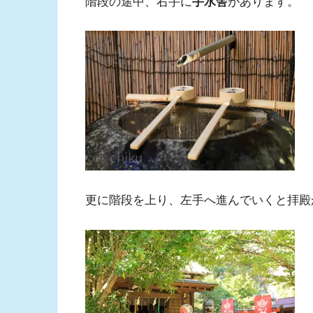
階段の途中、右手に
手水舎
があります。
更に階段を上り、左手へ進んでいくと拝殿