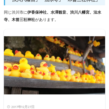
同じ渋川市に
伊香保神社、水澤観音、渋川八幡宮、法水
寺、木曾三社神社
があります。
2017年12月27日