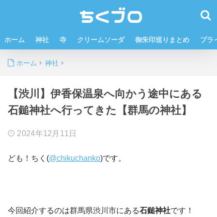
ホーム
神社
寺
クリームソーダ
御朱印巡りまとめ
プラ
ホーム
神社
【渋川】伊香保温泉へ向かう途中にある
石鎚神社へ行ってきた【群馬の神社】
2024年12月11日
ども！ちく(
@chikuchanko
)です。
今回紹介するのは群馬県渋川市にある
石鎚神社
です！