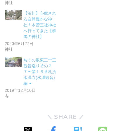
神社
【渋川】心癒され
る自然豊かな神
社！木曽三社神社
へ行ってきた【群
馬の神社】
2020年6月27日
神社
ちくの坂東三十三
観音巡りその２
７〜第１６番札所
水澤寺(水澤観音)
編〜
2019年12月10日
寺
SHARE