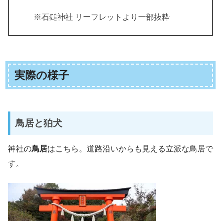
※石鎚神社 リーフレットより一部抜粋
実際の様子
鳥居と狛犬
神社の
鳥居
はこちら。道路沿いからも見える立派な鳥居で
す。