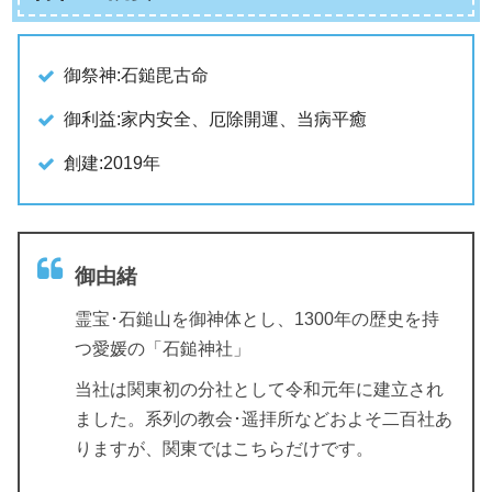
御祭神:石鎚毘古命
御利益:家内安全、厄除開運、当病平癒
創建:2019年
御由緒
霊宝･石鎚山を御神体とし、1300年の歴史を持
つ愛媛の「石鎚神社」
当社は関東初の分社として令和元年に建立され
ました。系列の教会･遥拝所などおよそ二百社あ
りますが、関東ではこちらだけです。