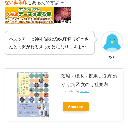
ない御朱印
もあるんですよ〜
バスツアーは神社仏閣&御朱印巡り好きさ
んとも繋がれるきっかけになりますよ〜
ちく
茨城・栃木・群馬 ご朱印め
ぐり旅 乙女の寺社案内
created by
Rinker
Amazon