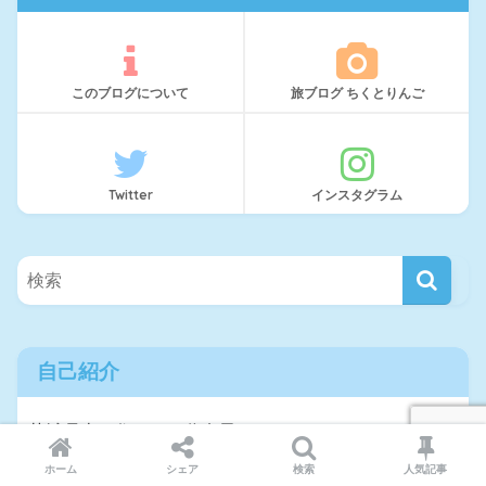
このブログについて
旅ブログ ちくとりんご
Twitter
インスタグラム
自己紹介
茨城県南に住む２０代女子。
神社仏閣とクリームソーダと鳥が好き。
ホーム
シェア
検索
人気記事