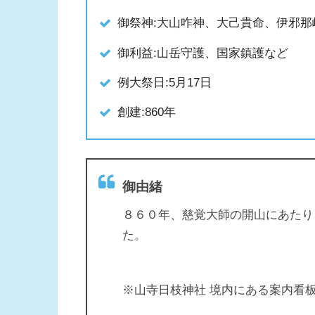
御祭神:大山咋神、大己貴命、伊邪
御利益:山岳守護、国家鎮護など
例大祭日:5月17日
創建:860年
御由緒
８６０年、慈覚大師の開山にあたり
た。
※山寺日枝神社 境内にある案内看