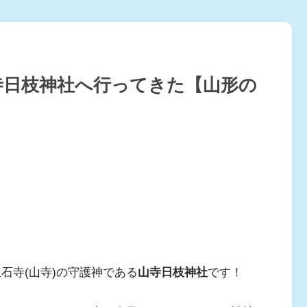
寺日枝神社へ行ってきた【山形の
石寺(山寺)の守護神である
山寺日枝神社
です！