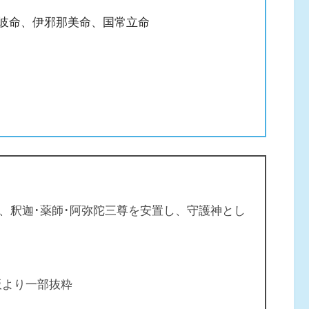
那岐命、伊邪那美命、国常立命
、釈迦･薬師･阿弥陀三尊を安置し、守護神とし
板より一部抜粋