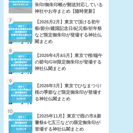
朱印/御朱印帳が郵送対応している
神社やお寺まとめ【随時更新】
7
【2026月2月】東京で頂ける初午
祭/節分/建国記念日/紀元祭/祈年祭
など限定御朱印が登場する神社仏
閣まとめ
8
【2026年4月&5月】東京で桜/端午
の節句/GW限定御朱印が登場する
神社仏閣まとめ
9
【2026年3月】東京でひなまつり/
桜の季節など限定御朱印が登場す
る神社仏閣まとめ
10
【2025年11月】東京で酉の市&新
嘗祭&七五三などの限定御朱印が
登場する神社仏閣まとめ