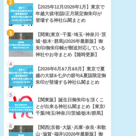
2
【2025年12月/2026年1月】東京で
年越大祓/初詣/正月限定御朱印が
登場する神社仏閣まとめ
3
【関東(東京･千葉･埼玉･神奈川･茨
城･栃木･群馬)/2026年最新版】御
朱印/御朱印帳が郵送対応している
神社やお寺まとめ【随時更新】
4
【2026年6月&7月&8月】東京で夏
越の大祓&七夕の節句&夏詣限定御
朱印が登場する神社仏閣まとめ
5
【関東版】誕生日御朱印を頂くこ
とが出来る神社仏閣まとめ【東京/
千葉/埼玉/神奈川/茨城/栃木/群馬】
6
【関西(京都･大阪･兵庫･奈良･和歌
山･滋賀･福井)/2026年最新版】御