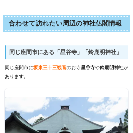
合わせて訪れたい周辺の神社仏閣情報
同じ座間市にある「星谷寺」「鈴鹿明神社」
同じ座間市に
坂東三十三観音
のお寺
星谷寺
や
鈴鹿明神社
が
あります。