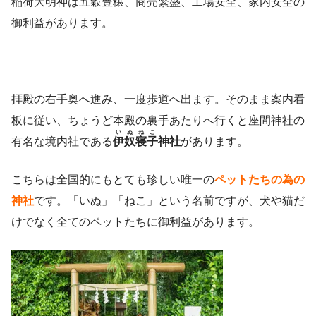
稲荷大明神は五穀豊穣、商売繁盛、工場安全、家内安全の
御利益があります。
拝殿の右手奥へ進み、一度歩道へ出ます。そのまま案内看
板に従い、ちょうど本殿の裏手あたりへ行くと座間神社の
いぬねこ
有名な境内社である
伊奴寝子
神社
があります。
こちらは全国的にもとても珍しい唯一の
ペットたちの為の
神社
です。「いぬ」「ねこ」という名前ですが、犬や猫だ
けでなく全てのペットたちに御利益があります。