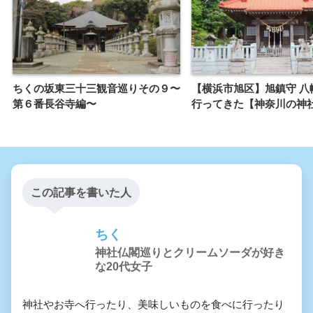
ちくの坂東三十三観音巡りその９〜
【横浜市旭区】旭鎮守 八
第６番長谷寺編〜
行ってきた【神奈川の神
この記事を書いた人
ちく
神社仏閣巡りとクリームソーダが好き
な20代女子
神社やお寺へ行ったり、美味しいものを食べに行ったり