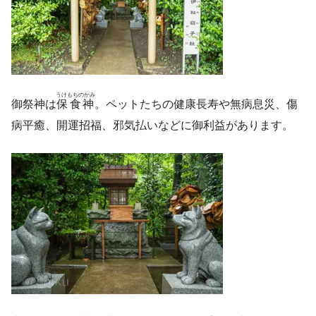
うけもちのかみ
御祭神は
保食神
。ペットたちの健康長寿や無病息災、傷
病平癒、開運招福、邪気払いなどに御利益があります。