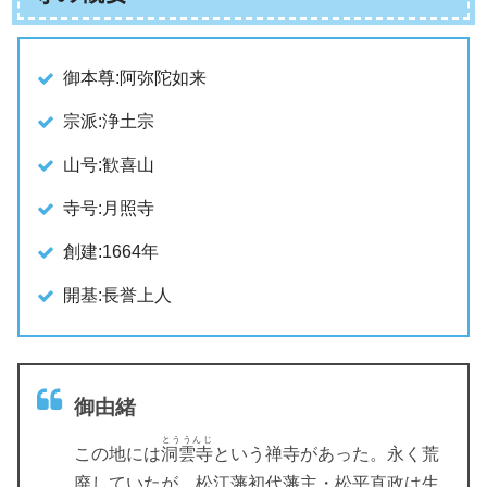
御本尊:阿弥陀如来
宗派:浄土宗
山号:歓喜山
寺号:月照寺
創建:1664年
開基:長誉上人
御由緒
とううんじ
この地には
洞雲寺
という禅寺があった。永く荒
廃していたが、松江藩初代藩主・松平直政は生