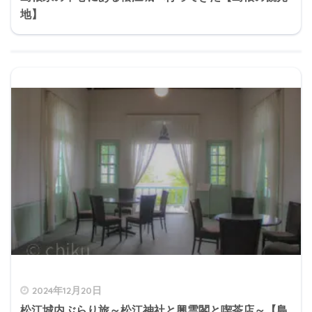
地】
2024年12月20日
松江城内ぶらり旅～松江神社と興雲閣と喫茶店～【島