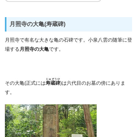
月照寺の大亀(寿蔵碑)
月照寺で有名な大きな亀の石碑です。小泉八雲の随筆に登
場する
月照寺の大亀
です。
じゅぞうひ
その大亀(正式には
寿蔵碑
)は六代目のお墓の傍にありま
す。