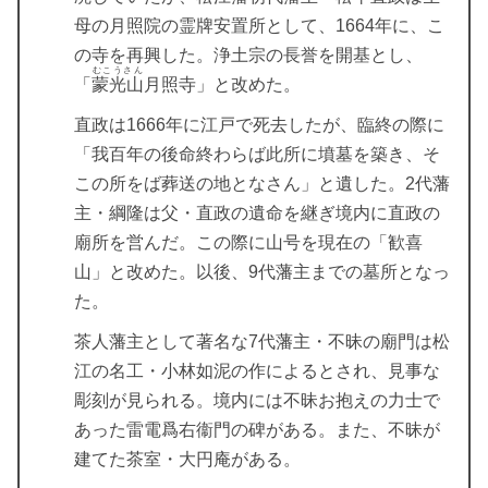
母の月照院の霊牌安置所として、1664年に、こ
の寺を再興した。浄土宗の長誉を開基とし、
むこうさん
「
蒙光山
月照寺」と改めた。
直政は1666年に江戸で死去したが、臨終の際に
「我百年の後命終わらば此所に墳墓を築き、そ
この所をば葬送の地となさん」と遺した。2代藩
主・綱隆は父・直政の遺命を継ぎ境内に直政の
廟所を営んだ。この際に山号を現在の「歓喜
山」と改めた。以後、9代藩主までの墓所となっ
た。
茶人藩主として著名な7代藩主・不昧の廟門は松
江の名工・小林如泥の作によるとされ、見事な
彫刻が見られる。境内には不昧お抱えの力士で
あった雷電爲右衞門の碑がある。また、不昧が
建てた茶室・大円庵がある。