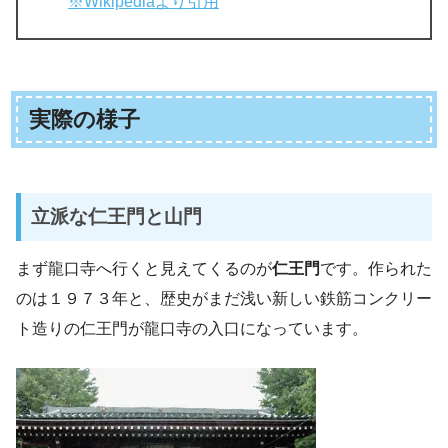
※Wikipediaより引用
実際の様子
立派な仁王門と山門
まず龍口寺へ行くと見えてくるのが
仁王門
です。作られた
のは１９７３年と、歴史がまだ浅い新しい鉄筋コンクリー
ト造りの仁王門が龍口寺の入口になっています。