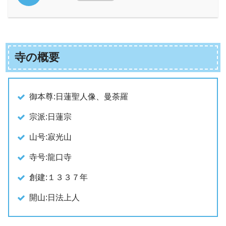
寺の概要
御本尊:日蓮聖人像、曼荼羅
宗派:日蓮宗
山号:寂光山
寺号:龍口寺
創建:１３３７年
開山:日法上人