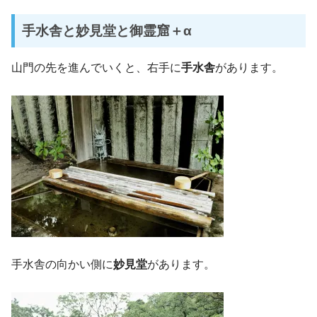
手水舎と妙見堂と御霊窟＋α
山門の先を進んでいくと、右手に
手水舎
があります。
手水舎の向かい側に
妙見堂
があります。