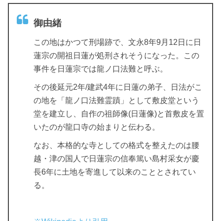
御由緒
この地はかつて刑場跡で、文永8年9月12日に日
蓮宗の開祖日蓮が処刑されそうになった。この
事件を日蓮宗では龍ノ口法難と呼ぶ。
その後延元2年/建武4年に日蓮の弟子、日法がこ
の地を「龍ノ口法難霊蹟」として敷皮堂という
堂を建立し、自作の祖師像(日蓮像)と首敷皮を置
いたのが龍口寺の始まりと伝わる。
なお、本格的な寺としての格式を整えたのは腰
越・津の国人で日蓮宗の信奉篤い島村采女が慶
長6年に土地を寄進して以来のこととされてい
る。