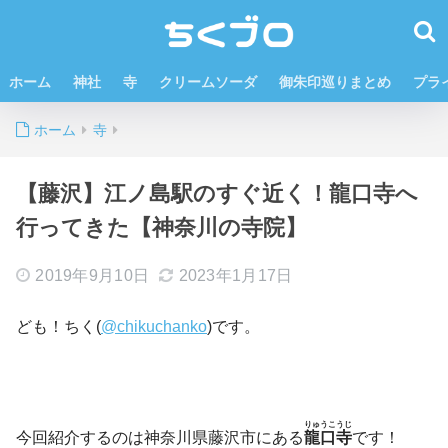
ホーム
神社
寺
クリームソーダ
御朱印巡りまとめ
プラ
ホーム
寺
【藤沢】江ノ島駅のすぐ近く！龍口寺へ
行ってきた【神奈川の寺院】
2019年9月10日
2023年1月17日
ども！ちく(
@chikuchanko
)です。
りゅうこうじ
今回紹介するのは神奈川県藤沢市にある
龍口寺
です！