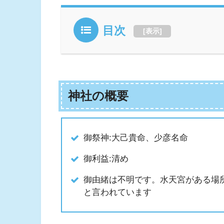
目次
[
表示
]
神社の概要
御祭神:大己貴命、少彦名命
御利益:清め
御由緒は不明です。水天宮がある場
と言われています