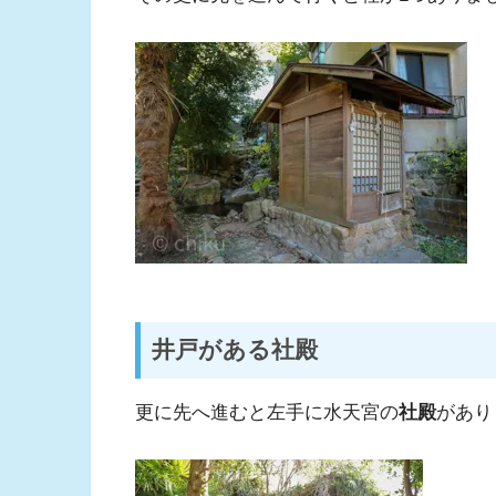
井戸がある社殿
更に先へ進むと左手に水天宮の
社殿
があり