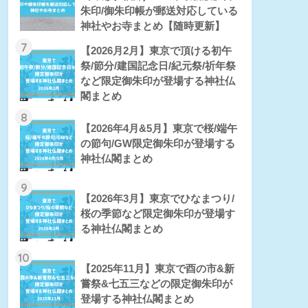
朱印/御朱印帳が郵送対応している
神社やお寺まとめ【随時更新】
7
【2026月2月】東京で頂ける初午
祭/節分/建国記念日/紀元祭/祈年祭
など限定御朱印が登場する神社仏
閣まとめ
8
【2026年4月&5月】東京で桜/端午
の節句/GW限定御朱印が登場する
神社仏閣まとめ
9
【2026年3月】東京でひなまつり/
桜の季節など限定御朱印が登場す
る神社仏閣まとめ
10
【2025年11月】東京で酉の市&新
嘗祭&七五三などの限定御朱印が
登場する神社仏閣まとめ