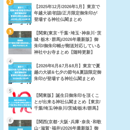
2
【2025年12月/2026年1月】東京で
年越大祓/初詣/正月限定御朱印が
登場する神社仏閣まとめ
3
【関東(東京･千葉･埼玉･神奈川･茨
城･栃木･群馬)/2026年最新版】御
朱印/御朱印帳が郵送対応している
神社やお寺まとめ【随時更新】
4
【2026年6月&7月&8月】東京で夏
越の大祓&七夕の節句&夏詣限定御
朱印が登場する神社仏閣まとめ
5
【関東版】誕生日御朱印を頂くこ
とが出来る神社仏閣まとめ【東京/
千葉/埼玉/神奈川/茨城/栃木/群馬】
6
【関西(京都･大阪･兵庫･奈良･和歌
山･滋賀･福井)/2026年最新版】御