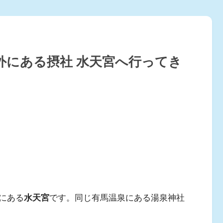
外にある摂社 水天宮へ行ってき
にある
水天宮
です。同じ有馬温泉にある湯泉神社