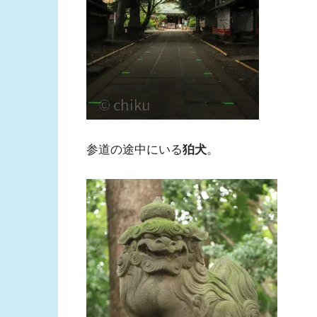
参道の途中にいる
狛犬
。