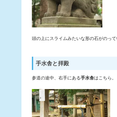
頭の上にスライムみたいな形の石がのって
手水舎と拝殿
参道の途中、右手にある
手水舎
はこちら。