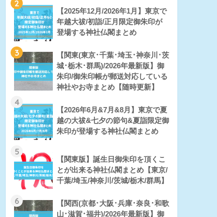
2
【2025年12月/2026年1月】東京で
年越大祓/初詣/正月限定御朱印が
登場する神社仏閣まとめ
3
【関東(東京･千葉･埼玉･神奈川･茨
城･栃木･群馬)/2026年最新版】御
朱印/御朱印帳が郵送対応している
神社やお寺まとめ【随時更新】
4
【2026年6月&7月&8月】東京で夏
越の大祓&七夕の節句&夏詣限定御
朱印が登場する神社仏閣まとめ
5
【関東版】誕生日御朱印を頂くこ
とが出来る神社仏閣まとめ【東京/
千葉/埼玉/神奈川/茨城/栃木/群馬】
6
【関西(京都･大阪･兵庫･奈良･和歌
山･滋賀･福井)/2026年最新版】御