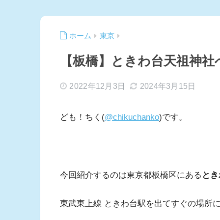
ホーム
東京
【板橋】ときわ台天祖神社
2022年12月3日
2024年3月15日
ども！ちく(
@chikuchanko
)です。
今回紹介するのは東京都板橋区にある
とき
東武東上線 ときわ台駅を出てすぐの場所