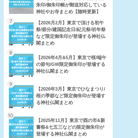
朱印/御朱印帳が郵送対応している
神社やお寺まとめ【随時更新】
7
【2026月2月】東京で頂ける初午
祭/節分/建国記念日/紀元祭/祈年祭
など限定御朱印が登場する神社仏
閣まとめ
8
【2026年4月&5月】東京で桜/端午
の節句/GW限定御朱印が登場する
神社仏閣まとめ
9
【2026年3月】東京でひなまつり/
桜の季節など限定御朱印が登場す
る神社仏閣まとめ
10
【2025年11月】東京で酉の市&新
嘗祭&七五三などの限定御朱印が
登場する神社仏閣まとめ