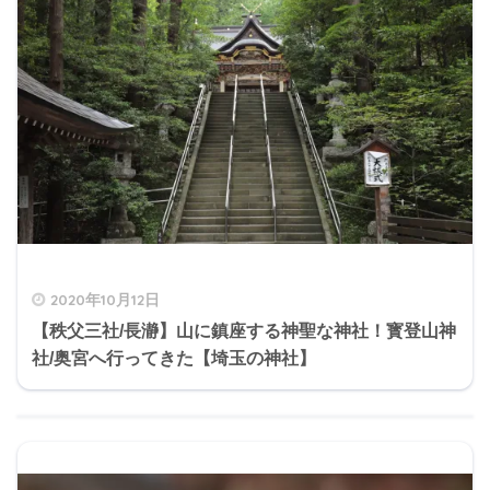
2020年10月12日
【秩父三社/長瀞】山に鎮座する神聖な神社！寳登山神
社/奥宮へ行ってきた【埼玉の神社】