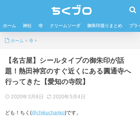
ホーム
神社
寺
クリームソーダ
御朱印巡りまとめ
プラ
ホーム
寺
【名古屋】シールタイプの御朱印が話
題！熱田神宮のすぐ近くにある圓通寺へ
行ってきた【愛知の寺院】
2020年3月8日
2020年5月4日
ども！ちく(
@chikuchanko
)です。