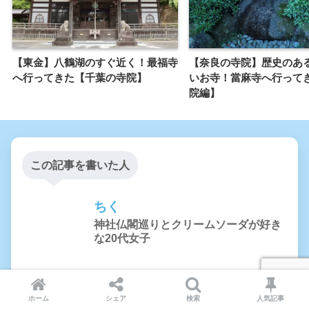
【東金】八鶴湖のすぐ近く！最福寺
【奈良の寺院】歴史のあ
へ行ってきた【千葉の寺院】
いお寺！當麻寺へ行って
院編】
この記事を書いた人
ちく
神社仏閣巡りとクリームソーダが好き
な20代女子
神社やお寺へ行ったり、美味しいものを食べに行ったり
するのが好き。クリームソーダ大好き人間。実家の鳥さ
ホーム
シェア
検索
人気記事