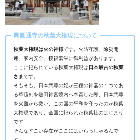
圓通寺の秋葉大権現について
秋葉大権現は火の神様
です。火防守護、除災開
運、家内安全、授福繁栄に御利益があります。
ここに祀られている秋葉大権現は
日本最古の秋葉
さま
です。
そもそも、日本武尊の妃が三種の神器の１つであ
る草薙剣を熱田神宮境内へ奉斎した際、日本武尊
を火難から救い、この国の平和を守ったのが秋葉
大権現であり、全国に祀られた秋葉社のはじまり
です。
そんなすごい存在がここにはいらっしゃるんで
す！