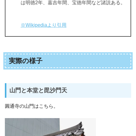
は明徳2年、嘉吉年間、宝徳年間など諸説ある。
※Wikipediaより引用
実際の様子
山門と本堂と毘沙門天
圓通寺の山門はこちら。