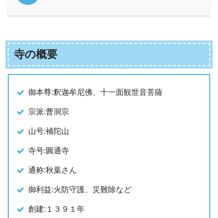
寺の概要
御本尊:釈迦牟尼佛、十一面観世音菩薩
宗派:曹洞宗
山号:補陀山
寺号:圓通寺
通称:秋葉さん
御利益:火防守護、災難除など
創建:１３９１年