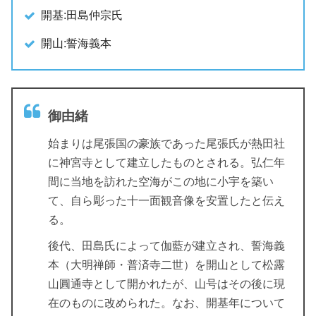
開基:田島仲宗氏
開山:誓海義本
御由緒
始まりは尾張国の豪族であった尾張氏が熱田社
に神宮寺として建立したものとされる。弘仁年
間に当地を訪れた空海がこの地に小宇を築い
て、自ら彫った十一面観音像を安置したと伝え
る。
後代、田島氏によって伽藍が建立され、誓海義
本（大明禅師・普済寺二世）を開山として松露
山圓通寺として開かれたが、山号はその後に現
在のものに改められた。なお、開基年について