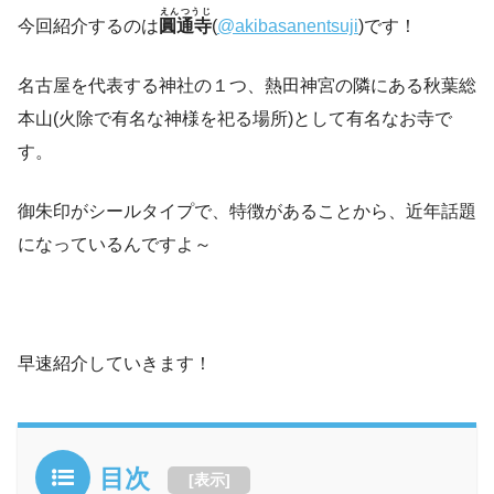
えんつうじ
今回紹介するのは
圓通寺
(
@akibasanentsuji
)です！
名古屋を代表する神社の１つ、熱田神宮の隣にある秋葉総
本山(火除で有名な神様を祀る場所)として有名なお寺で
す。
御朱印がシールタイプで、特徴があることから、近年話題
になっているんですよ～
早速紹介していきます！
目次
[
表示
]