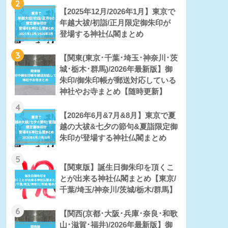
2
【2025年12月/2026年1月】東京で
年越大祓/初詣/正月限定御朱印が
登場する神社仏閣まとめ
3
【関東(東京･千葉･埼玉･神奈川･茨
城･栃木･群馬)/2026年最新版】御
朱印/御朱印帳が郵送対応している
神社やお寺まとめ【随時更新】
4
【2026年6月&7月&8月】東京で夏
越の大祓&七夕の節句&夏詣限定御
朱印が登場する神社仏閣まとめ
5
【関東版】誕生日御朱印を頂くこ
とが出来る神社仏閣まとめ【東京/
千葉/埼玉/神奈川/茨城/栃木/群馬】
6
【関西(京都･大阪･兵庫･奈良･和歌
山･滋賀･福井)/2026年最新版】御