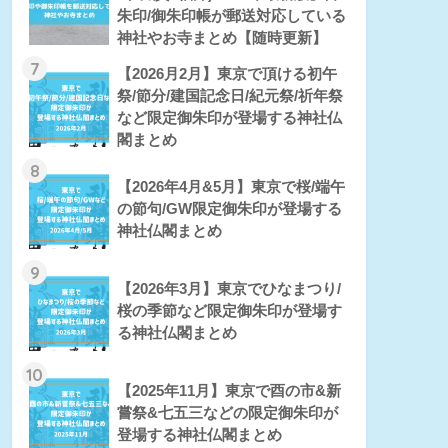
朱印/御朱印帳が郵送対応している
神社やお寺まとめ【随時更新】
7
【2026月2月】東京で頂ける初午
祭/節分/建国記念日/紀元祭/祈年祭
など限定御朱印が登場する神社仏
閣まとめ
8
【2026年4月&5月】東京で桜/端午
の節句/GW限定御朱印が登場する
神社仏閣まとめ
9
【2026年3月】東京でひなまつり/
桜の季節など限定御朱印が登場す
る神社仏閣まとめ
10
【2025年11月】東京で酉の市&新
嘗祭&七五三などの限定御朱印が
登場する神社仏閣まとめ