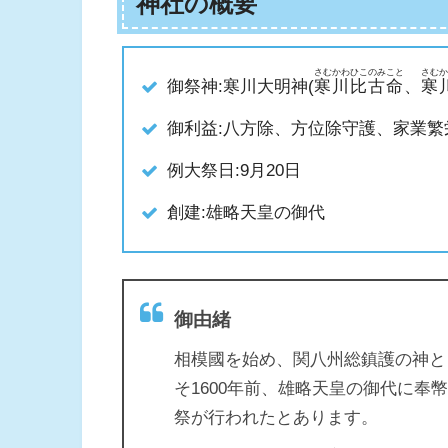
神社の概要
さむかわひこのみこと
さむか
御祭神:寒川大明神(
寒川比古命
、
寒
御利益:八方除、方位除守護、家業繁
例大祭日:9月20日
創建:雄略天皇の御代
御由緒
相模國を始め、関八州総鎮護の神と
そ1600年前、雄略天皇の御代に
祭が行われたとあります。