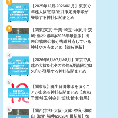
2
【2025年12月/2026年1月】東京で
年越大祓/初詣/正月限定御朱印が
登場する神社仏閣まとめ
3
【関東(東京･千葉･埼玉･神奈川･茨
城･栃木･群馬)/2026年最新版】御
朱印/御朱印帳が郵送対応している
神社やお寺まとめ【随時更新】
4
【2026年6月&7月&8月】東京で夏
越の大祓&七夕の節句&夏詣限定御
朱印が登場する神社仏閣まとめ
5
【関東版】誕生日御朱印を頂くこ
とが出来る神社仏閣まとめ【東京/
千葉/埼玉/神奈川/茨城/栃木/群馬】
6
【関西(京都･大阪･兵庫･奈良･和歌
山･滋賀･福井)/2026年最新版】御