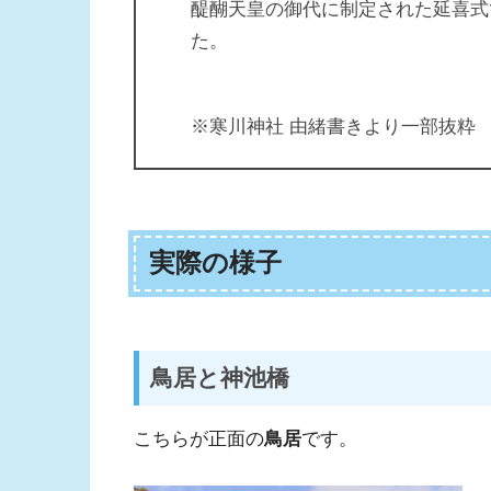
醍醐天皇の御代に制定された延喜式
た。
※寒川神社 由緒書きより一部抜粋
実際の様子
鳥居と神池橋
こちらが正面の
鳥居
です。