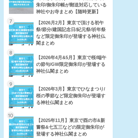
朱印/御朱印帳が郵送対応している
神社やお寺まとめ【随時更新】
7
【2026月2月】東京で頂ける初午
祭/節分/建国記念日/紀元祭/祈年祭
など限定御朱印が登場する神社仏
閣まとめ
8
【2026年4月&5月】東京で桜/端午
の節句/GW限定御朱印が登場する
神社仏閣まとめ
9
【2026年3月】東京でひなまつり/
桜の季節など限定御朱印が登場す
る神社仏閣まとめ
10
【2025年11月】東京で酉の市&新
嘗祭&七五三などの限定御朱印が
登場する神社仏閣まとめ