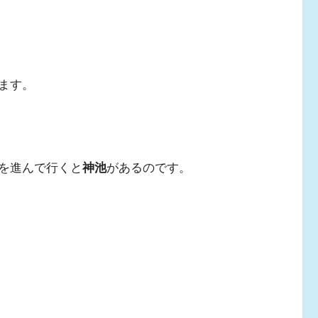
ます。
を進んで行くと
神池
があるのです。