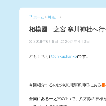
ホーム
神奈川
相模國一之宮 寒川神社へ
2019年6月8日
2024年4月3日
ども！ちく(
@chikuchanko
)です。
今回紹介するのは神奈川県寒川町にある
相
全国にある一之宮の1つで、八方除の神様