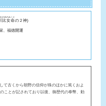
わひめのみこと
川比女命
の２神)
栄、福徳開運
して古くから朝野の信仰が殊のほかに篤くおよ
奉幣のことが記されており以後、御歴代の奉幣、勅