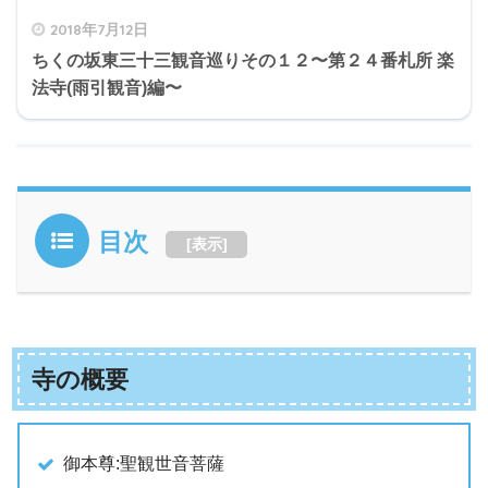
2018年7月12日
ちくの坂東三十三観音巡りその１２〜第２４番札所 楽
法寺(雨引観音)編〜
目次
[
表示
]
寺の概要
御本尊:聖観世音菩薩