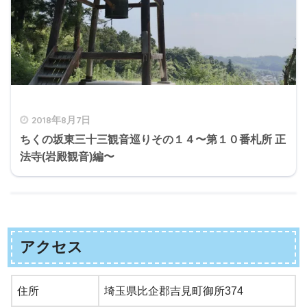
2018年8月7日
ちくの坂東三十三観音巡りその１４〜第１０番札所 正
法寺(岩殿観音)編〜
アクセス
住所
埼玉県比企郡吉見町御所374