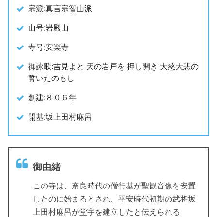
宗派:真言宗智山派
山号:岩殿山
寺号:安楽寺
御詠歌:吉見よと 天の岩戸を 押し開き 大慈大悲の
誓いたのもし
創建:８０６年
開基:坂上田村麻呂
御由緒
この寺は、奈良時代の僧行基が聖観音像を安置
したのに始まるとされ、平安時代初期の武将坂
上田村麻呂が堂宇を建立したと伝えられる