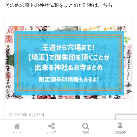
その他の埼玉の神社仏閣をまとめた記事はこちら！
2019年10月22日
【限定御朱印情報もあるよ！】王道から穴場まで！埼
玉で御朱印を頂くことが出来る神社&お寺まとめ
ホーム
シェア
検索
人気記事