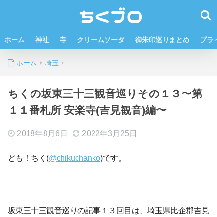
ホーム
神社
寺
クリームソーダ
御朱印巡りまとめ
プラ
ホーム
埼玉
ちくの坂東三十三観音巡りその１３〜第
１１番札所 安楽寺(吉見観音)編〜
2018年8月6日
2022年3月25日
ども！ちく(
@chikuchanko
)です。
坂東三十三観音巡りの記事１３回目は、埼玉県比企郡吉見