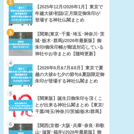
2
【2025年12月/2026年1月】東京で
年越大祓/初詣/正月限定御朱印が
登場する神社仏閣まとめ
3
【関東(東京･千葉･埼玉･神奈川･茨
城･栃木･群馬)/2026年最新版】御
朱印/御朱印帳が郵送対応している
神社やお寺まとめ【随時更新】
4
【2026年6月&7月&8月】東京で夏
越の大祓&七夕の節句&夏詣限定御
朱印が登場する神社仏閣まとめ
5
【関東版】誕生日御朱印を頂くこ
とが出来る神社仏閣まとめ【東京/
千葉/埼玉/神奈川/茨城/栃木/群馬】
6
【関西(京都･大阪･兵庫･奈良･和歌
山･滋賀･福井)/2026年最新版】御