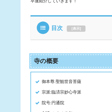
早速紹介していきます！
目次
[
表示
]
寺の概要
御本尊:聖観世音菩薩
宗派:臨済宗妙心寺派
院号:円通院