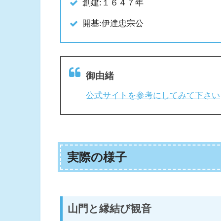
創建:１６４７年
開基:伊達忠宗公
御由緒
公式サイトを参考にしてみて下さい
実際の様子
山門と縁結び観音