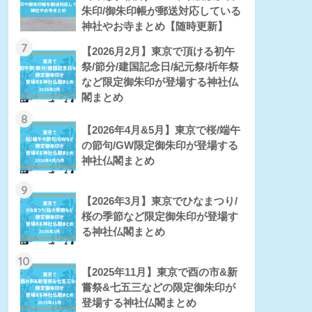
朱印/御朱印帳が郵送対応している
神社やお寺まとめ【随時更新】
7
【2026月2月】東京で頂ける初午
祭/節分/建国記念日/紀元祭/祈年祭
など限定御朱印が登場する神社仏
閣まとめ
8
【2026年4月&5月】東京で桜/端午
の節句/GW限定御朱印が登場する
神社仏閣まとめ
9
【2026年3月】東京でひなまつり/
桜の季節など限定御朱印が登場す
る神社仏閣まとめ
10
【2025年11月】東京で酉の市&新
嘗祭&七五三などの限定御朱印が
登場する神社仏閣まとめ