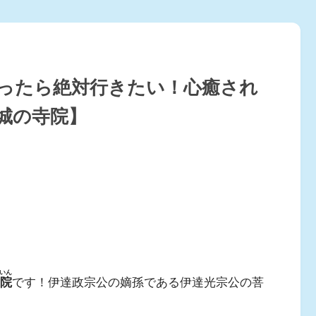
行ったら絶対行きたい！心癒され
城の寺院】
いん
院
です！伊達政宗公の嫡孫である伊達光宗公の菩