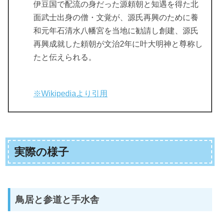
伊豆国で配流の身だった源頼朝と知遇を得た北
面武士出身の僧・文覚が、源氏再興のために養
和元年石清水八幡宮を当地に勧請し創建、源氏
再興成就した頼朝が文治2年に叶大明神と尊称し
たと伝えられる。
※Wikipediaより引用
実際の様子
鳥居と参道と手水舎