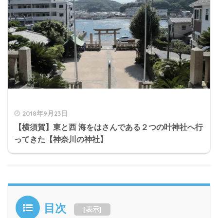
2018年9月23日
【横須賀】東と西 海をはさんである２つの叶神社へ行
ってきた【神奈川の神社】
目次
[
表示
]