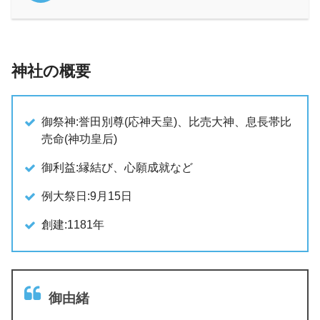
神社の概要
御祭神:誉田別尊(応神天皇)、比売大神、息長帯比
売命(神功皇后)
御利益:縁結び、心願成就など
例大祭日:9月15日
創建:1181年
御由緒