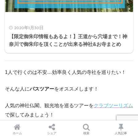
2020年1月30日
【限定御朱印情報もあるよ！】王道から穴場まで！神
奈川で御朱印を頂くことが出来る神社&お寺まとめ
1人で行くのは不安…効率良く人気の寺社を巡りたい！
そんな人に
バスツアー
をオススメします！
人気の神社仏閣、観光地を巡るツアーを
クラブツーリズム
で探してみましょう！
中には
御朱印巡りツアー
や、
ツアーでしか頂くことが出来
ホーム
シェア
検索
人気記事