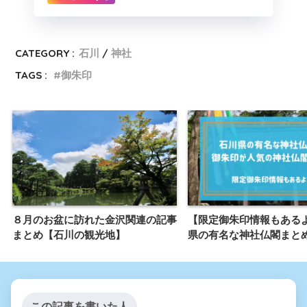
CATEGORY :
石川
神社
TAGS :
御朱印
８月のお盆に訪れた金沢関連の記事
【限定御朱印情報もある
まとめ【石川の観光地】
県の有名な神社仏閣まと
この記事を書いた人