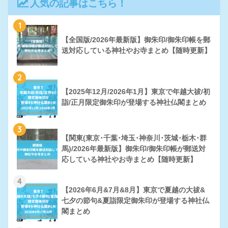
人気の記事はこちら！
1
【全国版/2026年最新版】御朱印/御朱印帳を郵
送対応している神社やお寺まとめ【随時更新】
2
【2025年12月/2026年1月】東京で年越大祓/初
詣/正月限定御朱印が登場する神社仏閣まとめ
3
【関東(東京･千葉･埼玉･神奈川･茨城･栃木･群
馬)/2026年最新版】御朱印/御朱印帳が郵送対
応している神社やお寺まとめ【随時更新】
4
【2026年6月&7月&8月】東京で夏越の大祓&
七夕の節句&夏詣限定御朱印が登場する神社仏
閣まとめ