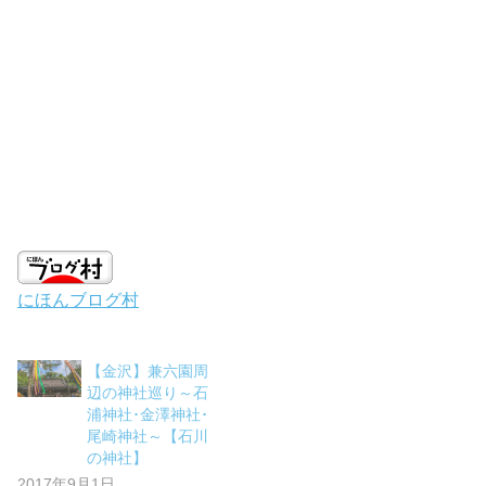
にほんブログ村
【金沢】兼六園周
辺の神社巡り～石
浦神社･金澤神社･
尾崎神社～【石川
の神社】
2017年9月1日