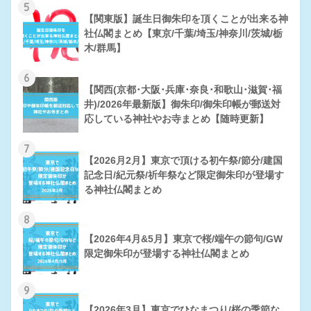
5
【関東版】誕生日御朱印を頂くことが出来る神
社仏閣まとめ【東京/千葉/埼玉/神奈川/茨城/栃
木/群馬】
6
【関西(京都･大阪･兵庫･奈良･和歌山･滋賀･福
井)/2026年最新版】御朱印/御朱印帳が郵送対
応している神社やお寺まとめ【随時更新】
7
【2026月2月】東京で頂ける初午祭/節分/建国
記念日/紀元祭/祈年祭など限定御朱印が登場す
る神社仏閣まとめ
8
【2026年4月&5月】東京で桜/端午の節句/GW
限定御朱印が登場する神社仏閣まとめ
9
【2026年3月】東京でひなまつり/桜の季節な