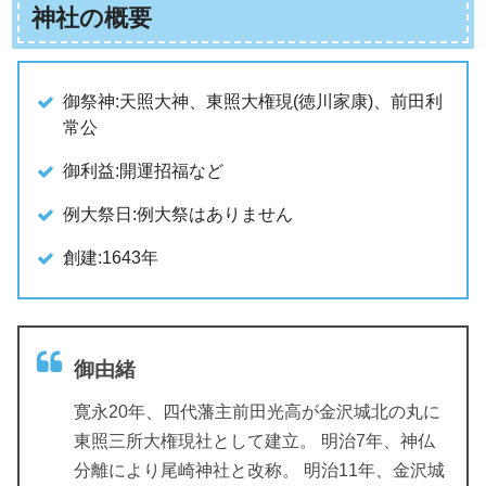
神社の概要
御祭神:天照大神、東照大権現(徳川家康)、前田利
常公
御利益:開運招福など
例大祭日:例大祭はありません
創建:1643年
御由緒
寛永20年、四代藩主前田光高が金沢城北の丸に
東照三所大権現社として建立。 明治7年、神仏
分離により尾崎神社と改称。 明治11年、金沢城