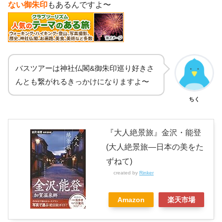
ない御朱印
もあるんですよ〜
バスツアーは神社仏閣&御朱印巡り好きさ
んとも繋がれるきっかけになりますよ〜
ちく
『大人絶景旅』金沢・能登
(大人絶景旅―日本の美をた
ずねて)
created by
Rinker
Amazon
楽天市場