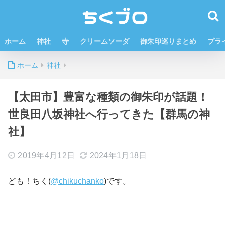
ホーム
神社
寺
クリームソーダ
御朱印巡りまとめ
プラ
ホーム
神社
【太田市】豊富な種類の御朱印が話題！
世良田八坂神社へ行ってきた【群馬の神
社】
2019年4月12日
2024年1月18日
ども！ちく(
@chikuchanko
)です。