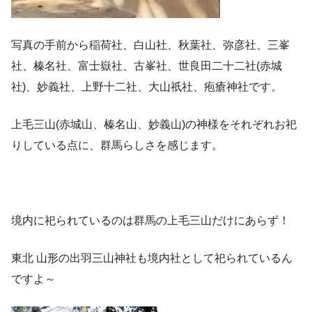
写真の手前から稲荷社、白山社、秋葉社、弥彦社、三峯
社、榛名社、富士嶽社、古峯社、世良田二十二社(赤城
社)、妙義社、上野十二社、大山祇社、疱瘡神社です。
上毛三山(赤城山、榛名山、妙義山)の神様をそれぞれお祀
りしている点に、群馬らしさを感じます。
境内に祀られているのは群馬の上毛三山だけにあらず！
東北 山形の出羽三山神社も境内社として祀られているん
ですよ～