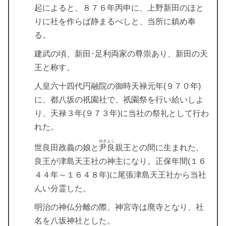
起によると、８７６年丙申に、上野新田のほと
りに社を作らば静まるべしと、当所に鎮め奉
る。
建武の頃、新田･足利両家の尊崇あり、新田の天
王と称す。
人皇六十四代円融院の御時天禄元年(９７０年)
に、都八坂の祇園社で、祇園祭を行い給いしよ
り、天禄３年(９７３年)に当社の祭礼として行わ
れた。
ゆきよし
世良田政義の娘と
尹良
親王との間に生まれた、
良王が津島天王社の神主になり。正保年間(１６
４４年～１６４８年)に尾張津島天王社から当社
んい分霊した。
明治の神仏分離の際、神宮寺は廃寺となり、社
名を八坂神社とした。