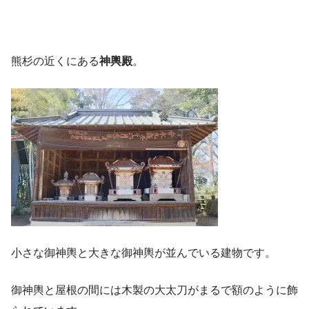
熊杉の近くにある
神輿殿
。
小さな御神輿と大きな御神輿が並んでいる建物です。
御神輿と屋根の間には木製の大太刀がまるで額のように飾