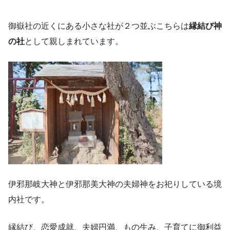
御嶽社の近くにある小さな社が２つ並ぶこちらは
縁結び神
の社
として親しまれています。
伊邪那岐大神と伊邪那美大神の夫婦神をお祀りしている境
内社です。
縁結び、恋愛成就、夫婦円満、もの生み、子育てに御利益