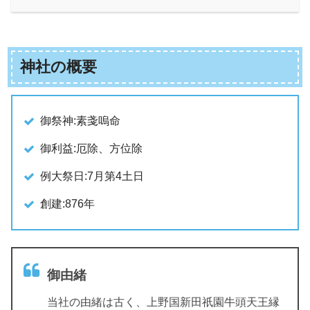
神社の概要
御祭神:素戔嗚命
御利益:厄除、方位除
例大祭日:7月第4土日
創建:876年
御由緒
当社の由緒は古く、上野国新田祇園牛頭天王縁