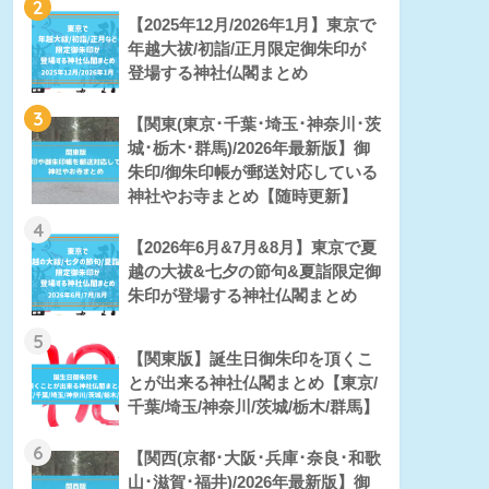
2
【2025年12月/2026年1月】東京で
年越大祓/初詣/正月限定御朱印が
登場する神社仏閣まとめ
3
【関東(東京･千葉･埼玉･神奈川･茨
城･栃木･群馬)/2026年最新版】御
朱印/御朱印帳が郵送対応している
神社やお寺まとめ【随時更新】
4
【2026年6月&7月&8月】東京で夏
越の大祓&七夕の節句&夏詣限定御
朱印が登場する神社仏閣まとめ
5
【関東版】誕生日御朱印を頂くこ
とが出来る神社仏閣まとめ【東京/
千葉/埼玉/神奈川/茨城/栃木/群馬】
6
【関西(京都･大阪･兵庫･奈良･和歌
山･滋賀･福井)/2026年最新版】御