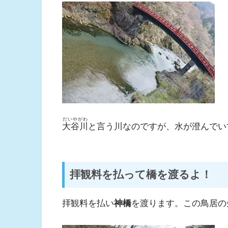
だいやがわ
大谷川
と言う川なのですが、水が澄んでい
拝観料を払って橋を渡るよ！
拝観料を払い
神橋
を渡ります。この鳥居の