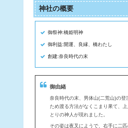
神社の概要
御祭神:橋姫明神
御利益:開運、良縁、橋わたし
創建:奈良時代の末
御由緒
奈良時代の末、男体山(二荒山)の
ため渡る方法がなくこまり果て、上
とりの神人が現れました。
その姿は夜叉にようで、右手に二匹