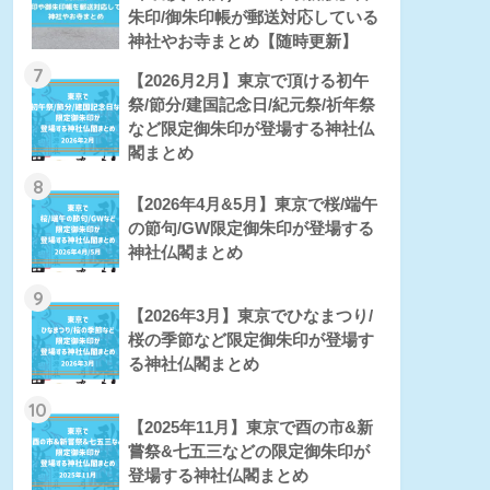
朱印/御朱印帳が郵送対応している
神社やお寺まとめ【随時更新】
7
【2026月2月】東京で頂ける初午
祭/節分/建国記念日/紀元祭/祈年祭
など限定御朱印が登場する神社仏
閣まとめ
8
【2026年4月&5月】東京で桜/端午
の節句/GW限定御朱印が登場する
神社仏閣まとめ
9
【2026年3月】東京でひなまつり/
桜の季節など限定御朱印が登場す
る神社仏閣まとめ
10
【2025年11月】東京で酉の市&新
嘗祭&七五三などの限定御朱印が
登場する神社仏閣まとめ