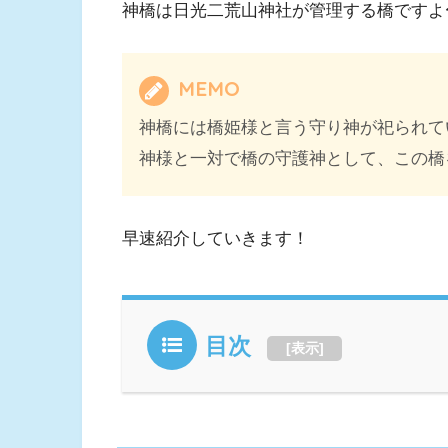
神橋は日光二荒山神社が管理する橋ですよ
MEMO
神橋には橋姫様と言う守り神が祀られて
神様と一対で橋の守護神として、この橋
早速紹介していきます！
目次
[
表示
]