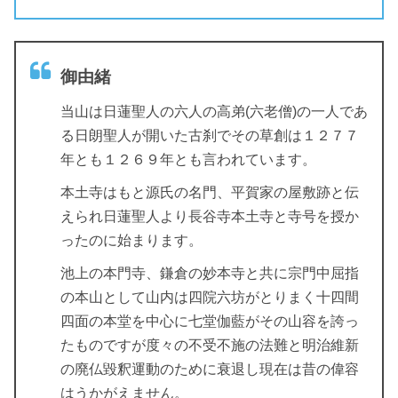
御由緒
当山は日蓮聖人の六人の高弟(六老僧)の一人であ
る日朗聖人が開いた古刹でその草創は１２７７
年とも１２６９年とも言われています。
本土寺はもと源氏の名門、平賀家の屋敷跡と伝
えられ日蓮聖人より長谷寺本土寺と寺号を授か
ったのに始まります。
池上の本門寺、鎌倉の妙本寺と共に宗門中屈指
の本山として山内は四院六坊がとりまく十四間
四面の本堂を中心に七堂伽藍がその山容を誇っ
たものですが度々の不受不施の法難と明治維新
の廃仏毀釈運動のために衰退し現在は昔の偉容
はうかがえません。