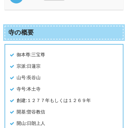
寺の概要
御本尊:三宝尊
宗派:日蓮宗
山号:長谷山
寺号:本土寺
創建:１２７７年もしくは１２６９年
開基:曽谷教信
開山:日朗上人