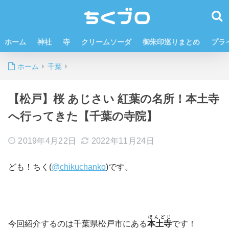
ホーム
神社
寺
クリームソーダ
御朱印巡りまとめ
プラ
ホーム
千葉
【松戸】桜 あじさい 紅葉の名所！本土寺
へ行ってきた【千葉の寺院】
2019年4月22日
2022年11月24日
ども！ちく(
@chikuchanko
)です。
ほんどじ
今回紹介するのは千葉県松戸市にある
本土寺
です！