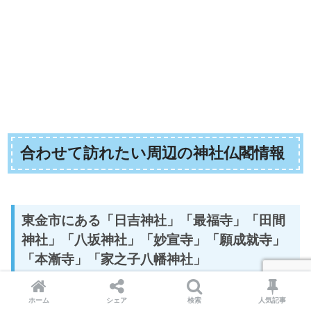
合わせて訪れたい周辺の神社仏閣情報
東金市にある「日吉神社」「最福寺」「田間
神社」「八坂神社」「妙宣寺」「願成就寺」
「本漸寺」「家之子八幡神社」
同じ東金市に
日吉神社、最福寺、田間神社、八坂神社、妙
ホーム
シェア
検索
人気記事