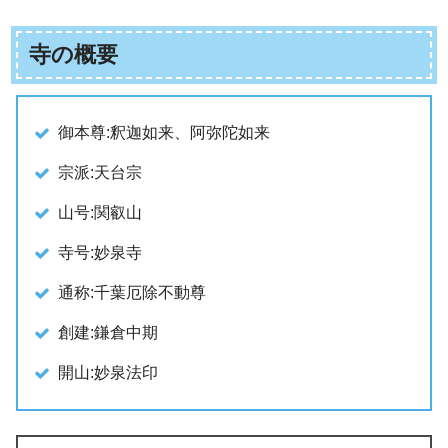
寺の概要
御本尊:釈迦如来、阿弥陀如来
宗派:天台宗
山号:関叡山
寺号:妙泉寺
通称:千葉厄除不動尊
創建:鎌倉中期
開山:妙泉法印