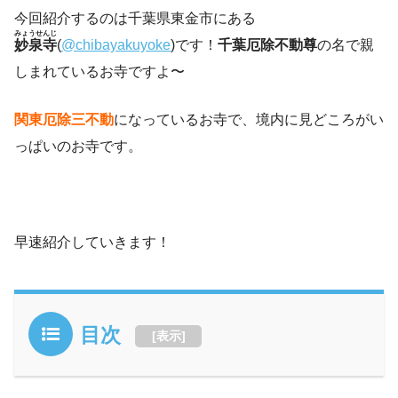
今回紹介するのは千葉県東金市にある
みょうせんじ
妙泉寺
(
@chibayakuyoke
)です！
千葉厄除不動尊
の名で親
しまれているお寺ですよ〜
関東厄除三不動
になっているお寺で、境内に見どころがい
っぱいのお寺です。
早速紹介していきます！
目次
[
表示
]