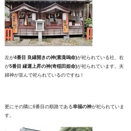
左が
4番目 良縁開きの神(素戔嗚命)
が祀られている社、右
が
5番目 縁運上昇の神(奇稲田姫命)
が祀られています。夫
婦神が並んで祀られているのですね！
更にその隣に6番目の順路である
幸福の神
が祀られていま
す。