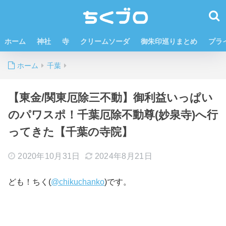
ホーム
神社
寺
クリームソーダ
御朱印巡りまとめ
プラ
ホーム
千葉
【東金/関東厄除三不動】御利益いっぱい
のパワスポ！千葉厄除不動尊(妙泉寺)へ行
ってきた【千葉の寺院】
2020年10月31日
2024年8月21日
ども！ちく(
@chikuchanko
)です。