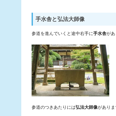
手水舎と弘法大師像
参道を進んでいくと途中右手に
手水舎
があ
参道のつきあたりには
弘法大師像
がありま