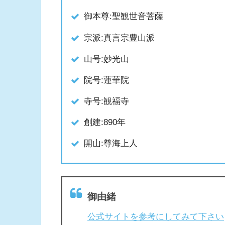
御本尊:聖観世音菩薩
宗派:真言宗豊山派
山号:妙光山
院号:蓮華院
寺号:観福寺
創建:890年
開山:尊海上人
御由緒
公式サイトを参考にしてみて下さい