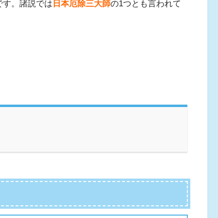
です。諸説では
日本厄除三大師
の1つとも言われて