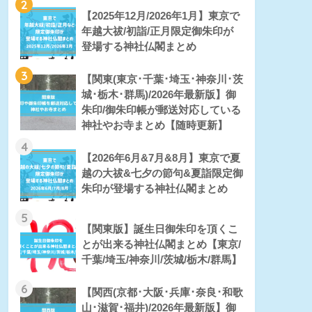
2
【2025年12月/2026年1月】東京で
年越大祓/初詣/正月限定御朱印が
登場する神社仏閣まとめ
3
【関東(東京･千葉･埼玉･神奈川･茨
城･栃木･群馬)/2026年最新版】御
朱印/御朱印帳が郵送対応している
神社やお寺まとめ【随時更新】
4
【2026年6月&7月&8月】東京で夏
越の大祓&七夕の節句&夏詣限定御
朱印が登場する神社仏閣まとめ
5
【関東版】誕生日御朱印を頂くこ
とが出来る神社仏閣まとめ【東京/
千葉/埼玉/神奈川/茨城/栃木/群馬】
6
【関西(京都･大阪･兵庫･奈良･和歌
山･滋賀･福井)/2026年最新版】御