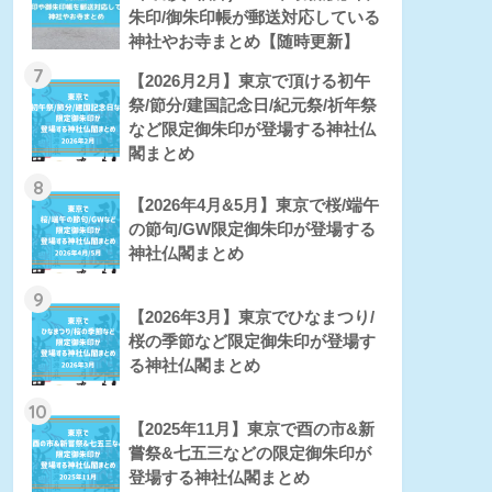
朱印/御朱印帳が郵送対応している
神社やお寺まとめ【随時更新】
7
【2026月2月】東京で頂ける初午
祭/節分/建国記念日/紀元祭/祈年祭
など限定御朱印が登場する神社仏
閣まとめ
8
【2026年4月&5月】東京で桜/端午
の節句/GW限定御朱印が登場する
神社仏閣まとめ
9
【2026年3月】東京でひなまつり/
桜の季節など限定御朱印が登場す
る神社仏閣まとめ
10
【2025年11月】東京で酉の市&新
嘗祭&七五三などの限定御朱印が
登場する神社仏閣まとめ