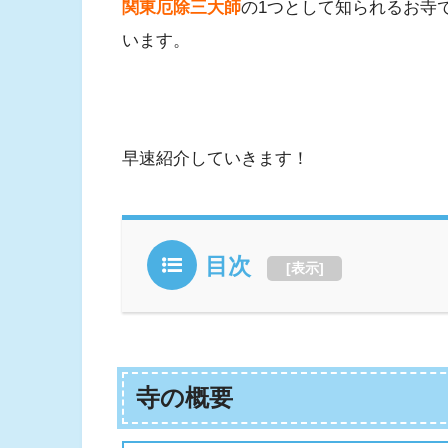
関東厄除三大師
の1つとして知られるお寺
います。
早速紹介していきます！
目次
[
表示
]
寺の概要