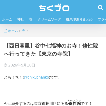
ホーム
神社
寺
クリームソーダ
御朱印巡りまとめ
プラ
ホーム
寺
【西日暮里】谷中七福神のお寺！修性院
へ行ってきた【東京の寺院】
2026年5月10日
ども！ちく(
@chikuchanko
)です。
しゅしょういん
今回紹介するのは東京都荒川区にある
修性院
です！