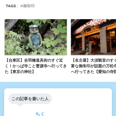
TAGS :
御朱印
【台東区】合羽橋道具街のすぐ近
【名古屋】大須観音のす
く！かっぱ寺こと曹源寺へ行ってき
富な御朱印が話題の万松寺
た【東京の神社】
へ行ってきた【愛知の寺
この記事を書いた人
ちく