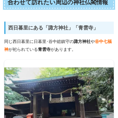
合わせて訪れたい周辺の神社仏閣情報
西日暮里にある「諏方神社」「青雲寺」
同じ西日暮里に日暮里･谷中総鎮守の
諏方神社
や
谷中七福
神
が祀られている
青雲寺
があります。