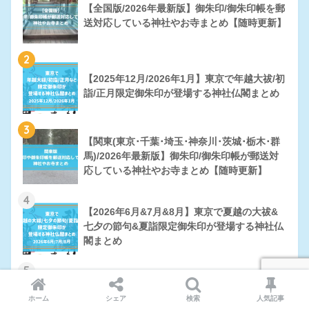
【全国版/2026年最新版】御朱印/御朱印帳を郵
送対応している神社やお寺まとめ【随時更新】
2
【2025年12月/2026年1月】東京で年越大祓/初
詣/正月限定御朱印が登場する神社仏閣まとめ
3
【関東(東京･千葉･埼玉･神奈川･茨城･栃木･群
馬)/2026年最新版】御朱印/御朱印帳が郵送対
応している神社やお寺まとめ【随時更新】
4
【2026年6月&7月&8月】東京で夏越の大祓&
七夕の節句&夏詣限定御朱印が登場する神社仏
閣まとめ
5
【関東版】誕生日御朱印を頂くことが出来る神
社仏閣まとめ【東京/千葉/埼玉/神奈川/茨城/栃
ホーム
シェア
検索
人気記事