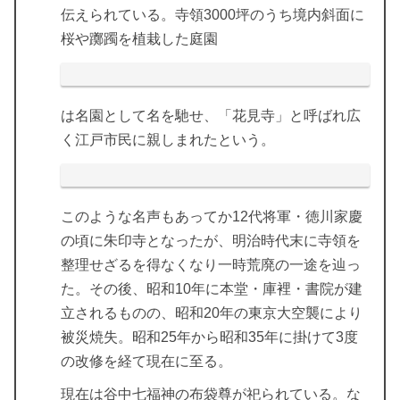
伝えられている。寺領3000坪のうち境内斜面に
桜や躑躅を植栽した庭園
は名園として名を馳せ、「花見寺」と呼ばれ広
く江戸市民に親しまれたという。
このような名声もあってか12代将軍・徳川家慶
の頃に朱印寺となったが、明治時代末に寺領を
整理せざるを得なくなり一時荒廃の一途を辿っ
た。その後、昭和10年に本堂・庫裡・書院が建
立されるものの、昭和20年の東京大空襲により
被災焼失。昭和25年から昭和35年に掛けて3度
の改修を経て現在に至る。
現在は谷中七福神の布袋尊が祀られている。な