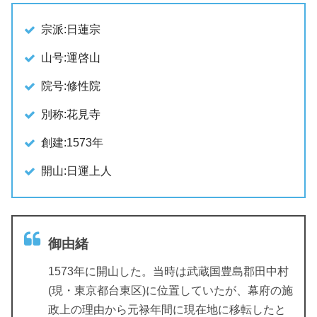
宗派:日蓮宗
山号:運啓山
院号:修性院
別称:花見寺
創建:1573年
開山:日運上人
御由緒
1573年に開山した。当時は武蔵国豊島郡田中村
(現・東京都台東区)に位置していたが、幕府の施
政上の理由から元禄年間に現在地に移転したと