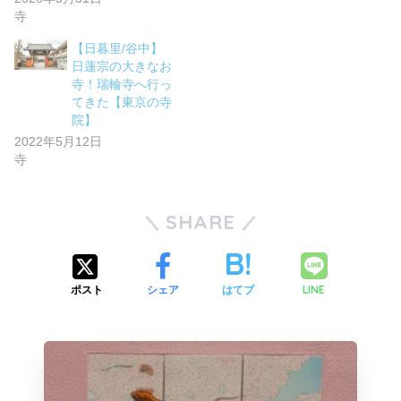
寺
【日暮里/谷中】
日蓮宗の大きなお
寺！瑞輪寺へ行っ
てきた【東京の寺
院】
2022年5月12日
寺
SHARE
LINE
ポスト
シェア
はてブ