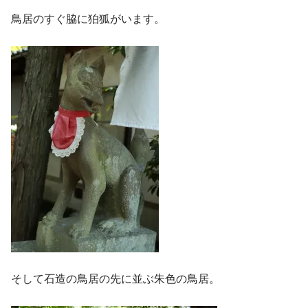
鳥居のすぐ脇に狛狐がいます。
そして石造の鳥居の先に並ぶ朱色の鳥居。