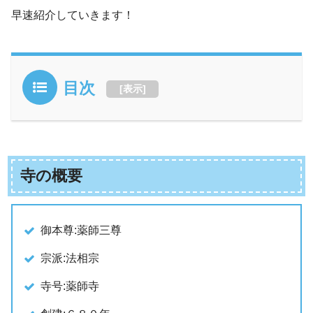
早速紹介していきます！
目次
[
表示
]
寺の概要
御本尊:薬師三尊
宗派:法相宗
寺号:薬師寺