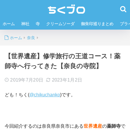
ホーム
神社
寺
クリームソーダ
御朱印巡りまとめ
プラ
ホーム
奈良
【世界遺産】修学旅行の王道コース！薬
師寺へ行ってきた【奈良の寺院】
2019年7月20日
2023年1月2日
ども！ちく(
@chikuchanko
)です。
今回紹介するのは奈良県奈良市にある
世界遺産
の
薬師寺
で