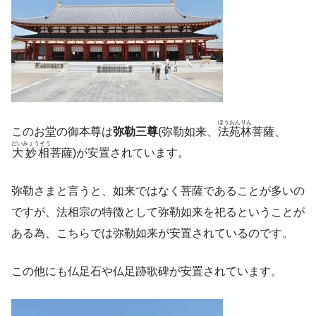
ほうおんりん
このお堂の御本尊は
弥勒三尊
(弥勒如来、
法苑林
菩薩、
だいみょうそう
大妙相
菩薩)が安置されています。
弥勒さまと言うと、如来ではなく菩薩であることが多いの
ですが、法相宗の特徴として弥勒如来を祀るということが
ある為、こちらでは弥勒如来が安置されているのです。
この他にも仏足石や仏足跡歌碑が安置されています。