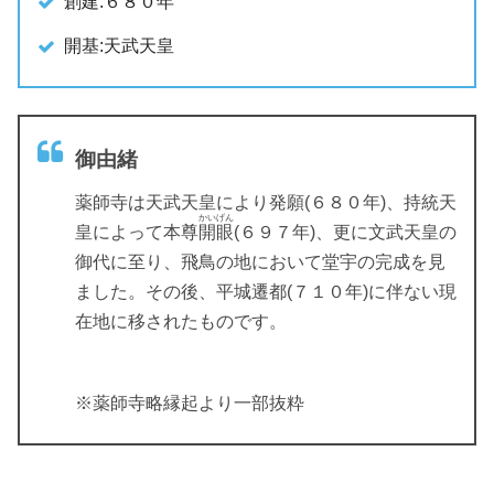
創建:６８０年
開基:天武天皇
御由緒
薬師寺は天武天皇により発願(６８０年)、持統天
かいげん
皇によって本尊
開眼
(６９７年)、更に文武天皇の
御代に至り、飛鳥の地において堂宇の完成を見
ました。その後、平城遷都(７１０年)に伴ない現
在地に移されたものです。
※薬師寺略縁起より一部抜粋