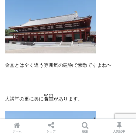
金堂とは全く違う雰囲気の建物で素敵ですよね〜
じきどう
大講堂の更に奥に
食堂
があります。
ホーム
シェア
検索
人気記事