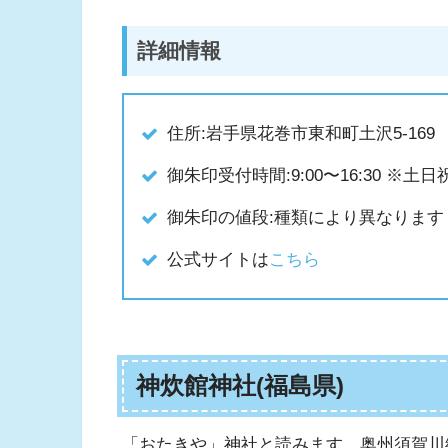
詳細情報
住所:岩手県花巻市東和町土沢5-169
御朱印受付時間:9:00〜16:30 ※土日祝
御朱印の値段:種類により異なります
公式サイトは
こちら
神炊館神社(福島県)
「おたきや」神社と読みます。奥州須賀川