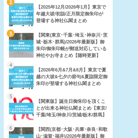
2
【2025年12月/2026年1月】東京で
年越大祓/初詣/正月限定御朱印が
登場する神社仏閣まとめ
3
【関東(東京･千葉･埼玉･神奈川･茨
城･栃木･群馬)/2026年最新版】御
朱印/御朱印帳が郵送対応している
神社やお寺まとめ【随時更新】
4
【2026年6月&7月&8月】東京で夏
越の大祓&七夕の節句&夏詣限定御
朱印が登場する神社仏閣まとめ
5
【関東版】誕生日御朱印を頂くこ
とが出来る神社仏閣まとめ【東京/
千葉/埼玉/神奈川/茨城/栃木/群馬】
6
【関西(京都･大阪･兵庫･奈良･和歌
山･滋賀･福井)/2026年最新版】御