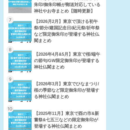
朱印/御朱印帳が郵送対応している
神社やお寺まとめ【随時更新】
7
【2026月2月】東京で頂ける初午
祭/節分/建国記念日/紀元祭/祈年祭
など限定御朱印が登場する神社仏
閣まとめ
8
【2026年4月&5月】東京で桜/端午
の節句/GW限定御朱印が登場する
神社仏閣まとめ
9
【2026年3月】東京でひなまつり/
桜の季節など限定御朱印が登場す
る神社仏閣まとめ
10
【2025年11月】東京で酉の市&新
嘗祭&七五三などの限定御朱印が
登場する神社仏閣まとめ