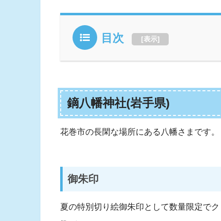
目次
[
表示
]
鏑八幡神社(岩手県)
花巻市の長閑な場所にある八幡さまです。
御朱印
夏の特別切り絵御朱印として数量限定でク