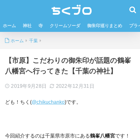
ホーム
神社
寺
クリームソーダ
御朱印巡りまとめ
プラ
ホーム
千葉
【市原】こだわりの御朱印が話題の鶴峯
八幡宮へ行ってきた【千葉の神社】
2019年9月28日
2022年12月31日
ども！ちく(
@chikuchanko
)です。
今回紹介するのは千葉県市原市にある
鶴峯八幡宮
です！