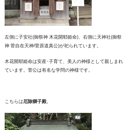
左側に子安社(御祭神 木花開耶姫命)、右側に天神社(御祭
神 菅自在天神/菅原道真公)が祀られています。
木花開耶姫命は安産･子育て、美人の神様として親しまれ
ています。菅公は有名な学問の神様です。
こちらは
厄除獅子殿
。