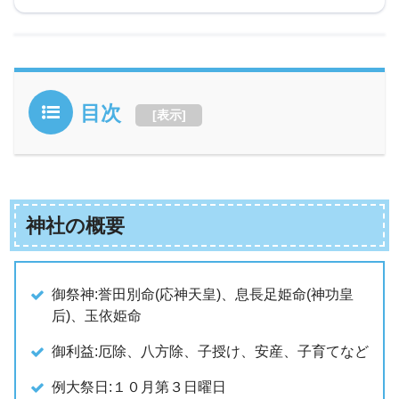
目次
[
表示
]
神社の概要
御祭神:誉田別命(応神天皇)、息長足姫命(神功皇
后)、玉依姫命
御利益:厄除、八方除、子授け、安産、子育てなど
例大祭日:１０月第３日曜日