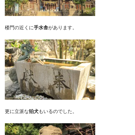
楼門の近くに
手水舎
があります。
更に立派な
狛犬
もいるのでした。