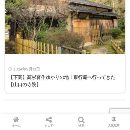
2024年5月12日
【下関】高杉晋作ゆかりの地！東行庵へ行ってきた
【山口の寺院】
その他の山口の神社仏閣まとめ
ホーム
シェア
検索
人気記事