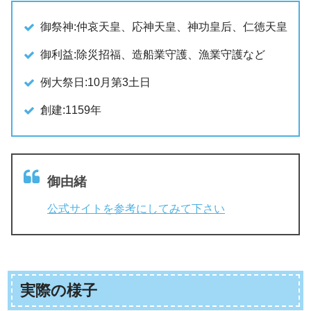
御祭神:仲哀天皇、応神天皇、神功皇后、仁徳天皇
御利益:除災招福、造船業守護、漁業守護など
例大祭日:10月第3土日
創建:1159年
御由緒
公式サイトを参考にしてみて下さい
実際の様子