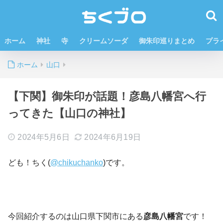
ホーム
神社
寺
クリームソーダ
御朱印巡りまとめ
プラ
ホーム
山口
【下関】御朱印が話題！彦島八幡宮へ行
ってきた【山口の神社】
2024年5月6日
2024年6月19日
ども！ちく(
@chikuchanko
)です。
今回紹介するのは山口県下関市にある
彦島八幡宮
です！