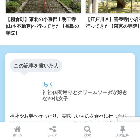
【棚倉町】東北の小京都！明王寺
【江戸川区】善養寺(小岩
(山本不動尊)へ行ってきた【福島の
行ってきた【東京の寺院
寺院】
この記事を書いた人
ちく
神社仏閣巡りとクリームソーダが好き
な20代女子
神社やお寺へ行ったり、美味しいものを食べに行ったり
するのが好き。クリームソーダ大好き人間。実家の鳥さ
んたちが大好きで、鳥溺愛人間でもあります。最近、う
ホーム
シェア
検索
人気記事
さぎも増えました。