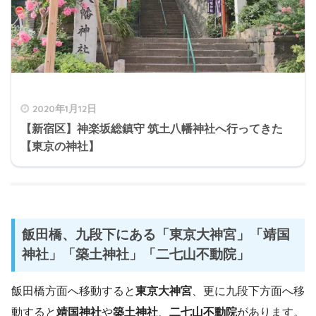
2020年1月12日
【新宿区】神楽坂総鎮守 筑土八幡神社へ行ってきた
【東京の神社】
飯田橋、九段下にある「東京大神宮」「靖国
神社」「築土神社」「二七山不動院」
飯田橋方面へ移動すると
東京大神宮
、更に九段下方面へ移
動すると
靖国神社
や
築土神社
、
二七山不動院
があります。