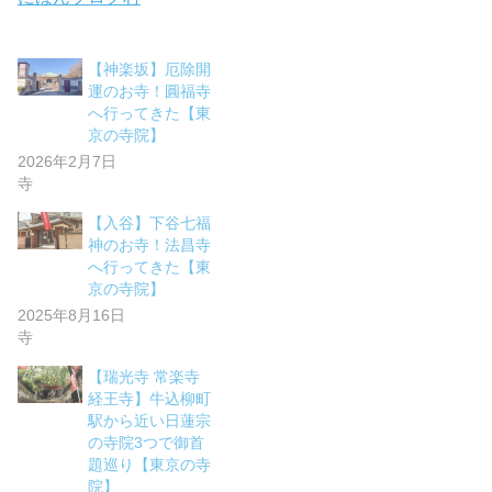
【神楽坂】厄除開
運のお寺！圓福寺
へ行ってきた【東
京の寺院】
2026年2月7日
寺
【入谷】下谷七福
神のお寺！法昌寺
へ行ってきた【東
京の寺院】
2025年8月16日
寺
【瑞光寺 常楽寺
経王寺】牛込柳町
駅から近い日蓮宗
の寺院3つで御首
題巡り【東京の寺
院】