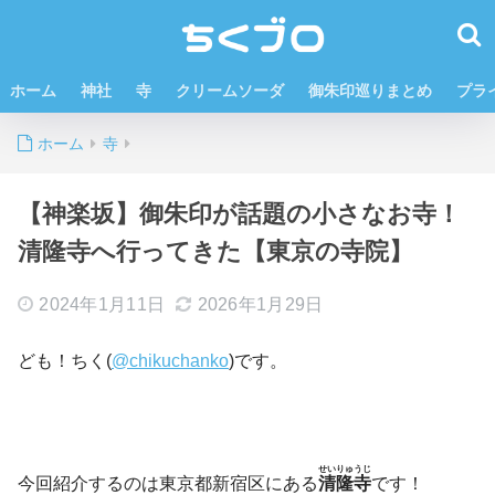
ホーム
神社
寺
クリームソーダ
御朱印巡りまとめ
プラ
ホーム
寺
【神楽坂】御朱印が話題の小さなお寺！
清隆寺へ行ってきた【東京の寺院】
2024年1月11日
2026年1月29日
ども！ちく(
@chikuchanko
)です。
せいりゅうじ
今回紹介するのは東京都新宿区にある
清隆寺
です！