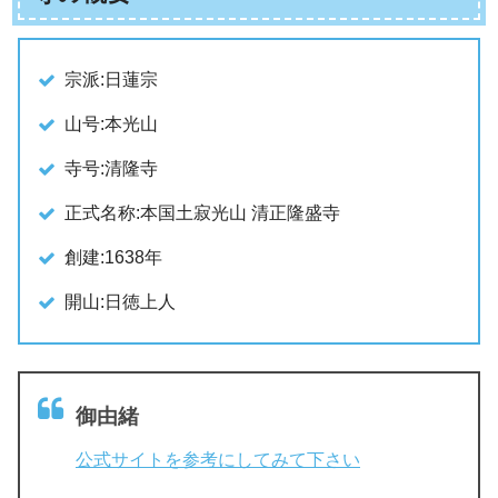
宗派:日蓮宗
山号:本光山
寺号:清隆寺
正式名称:本国土寂光山 清正隆盛寺
創建:1638年
開山:日徳上人
御由緒
公式サイトを参考にしてみて下さい