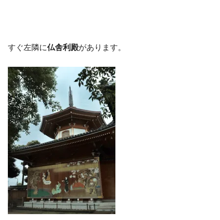
すぐ左隣に
仏舎利殿
があります。