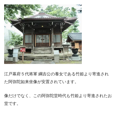
江戸幕府５代将軍 綱吉公の養女である竹姫より寄進され
た阿弥陀如来坐像が安置されています。
像だけでなく、この阿弥陀堂時代も竹姫より寄進されたお
堂です。