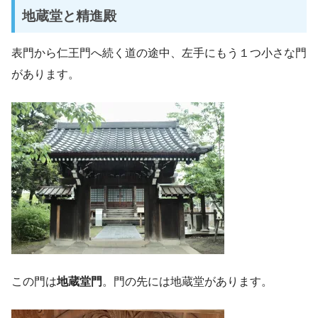
地蔵堂と精進殿
表門から仁王門へ続く道の途中、左手にもう１つ小さな門
があります。
この門は
地蔵堂門
。門の先には地蔵堂があります。