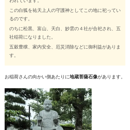
われています。
この白狐を祐天上人の守護神としてこの地に祀ってい
るのです。
のちに松黒、富山、天白、妙雲の４社が合祀され、五
社稲荷になりました。
五穀豊穣、家内安全、厄災消除などに御利益がありま
す。
お稲荷さんの向かい側あたりに
地蔵菩薩石像
があります。