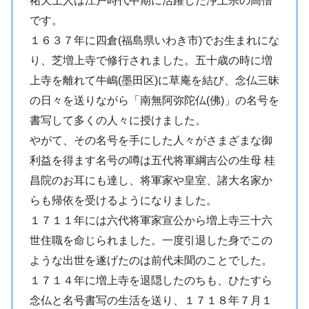
祐天上人は江戸時代中期に活躍した浄土宗の高僧
です。
１６３７年に四倉(福島県いわき市)でお生まれにな
り、芝増上寺で修行されました。五十歳の時に増
上寺を離れて牛嶋(墨田区)に草庵を結び、念仏三昧
の日々を送りながら「南無阿弥陀仏(佛)」の名号を
書写して多くの人々に授けました。
やがて、その名号を手にした人々がさまざまな御
利益を得ます名号の噂は五代将軍綱吉公の生母 桂
昌院のお耳にも達し、将軍家や皇室、諸大名家か
らも帰依を受けるようになりました。
１７１１年には六代将軍家宣公から増上寺三十六
世住職を命じられました。一度引退した身でこの
ような出世を遂げたのは前代未聞のことでした。
１７１４年に増上寺を退隠したのちも、ひたすら
念仏と名号書写の生活を送り、１７１８年７月１