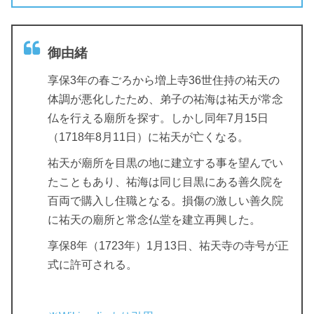
御由緒
享保3年の春ごろから増上寺36世住持の祐天の
体調が悪化したため、弟子の祐海は祐天が常念
仏を行える廟所を探す。しかし同年7月15日
（1718年8月11日）に祐天が亡くなる。
祐天が廟所を目黒の地に建立する事を望んでい
たこともあり、祐海は同じ目黒にある善久院を
百両で購入し住職となる。損傷の激しい善久院
に祐天の廟所と常念仏堂を建立再興した。
享保8年（1723年）1月13日、祐天寺の寺号が正
式に許可される。