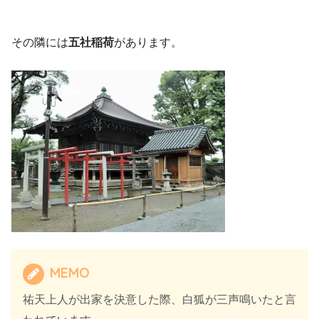
その隣には
五社稲荷
があります。
MEMO
祐天上人が出家を決意した際、白狐が三声鳴いたと言