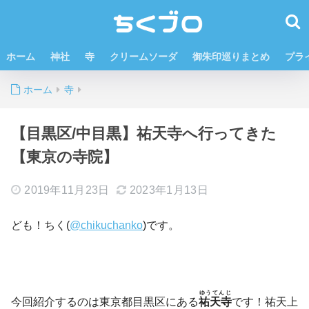
ホーム
神社
寺
クリームソーダ
御朱印巡りまとめ
プラ
ホーム
寺
【目黒区/中目黒】祐天寺へ行ってきた
【東京の寺院】
2019年11月23日
2023年1月13日
ども！ちく(
@chikuchanko
)です。
ゆうてんじ
今回紹介するのは東京都目黒区にある
祐天寺
です！祐天上