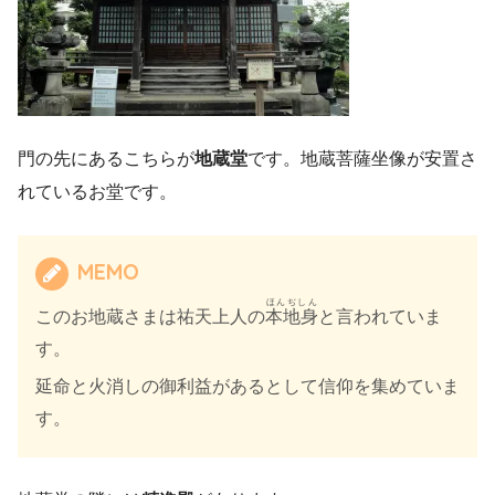
門の先にあるこちらが
地蔵堂
です。地蔵菩薩坐像が安置さ
れているお堂です。
MEMO
ほんぢしん
このお地蔵さまは祐天上人の
本地身
と言われていま
す。
延命と火消しの御利益があるとして信仰を集めていま
す。