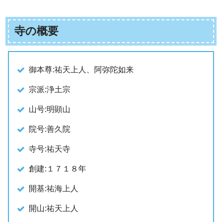
寺の概要
御本尊:祐天上人、阿弥陀如来
宗派:浄土宗
山号:明顕山
院号:善久院
寺号:祐天寺
創建:１７１８年
開基:祐海上人
開山:祐天上人