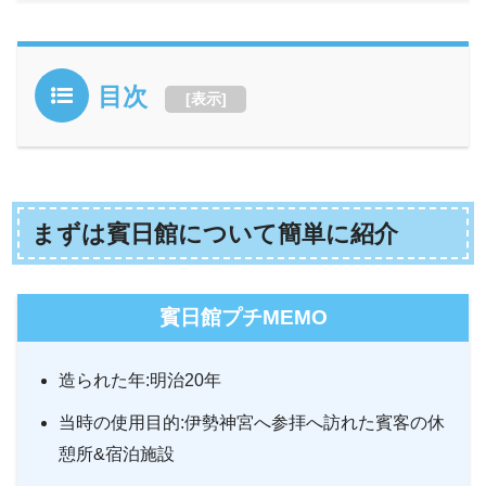
目次
[
表示
]
まずは賓日館について簡単に紹介
賓日館プチMEMO
造られた年:明治20年
当時の使用目的:伊勢神宮へ参拝へ訪れた賓客の休
憩所&宿泊施設