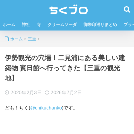
ホーム
神社
寺
クリームソーダ
御朱印巡りまとめ
プラ
ホーム
三重
伊勢観光の穴場！二見浦にある美しい建
築物 賓日館へ行ってきた【三重の観光
地】
2020年2月3日
2026年7月2日
ども！ちく(
@chikuchanko
)です。