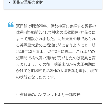
国指定重要文化財
賓日館は明治20年、伊勢神宮に参拝する賓客の
休憩･宿泊施設として神宮の崇敬団体･神苑会に
よって建設されました。明治天皇の母であられ
る英照皇太后のご宿泊に間に合うようにと、明
治19年12月着工、翌年2月に竣工。これほどの
短期間で格式高い建物が完成したのは驚異と言
えましょう。その後、明治末期から大正初期に
かけてと昭和初期の2回の大増改築を重ね、現在
の状態となったのです。
※賓日館のパンフレットより一部抜粋