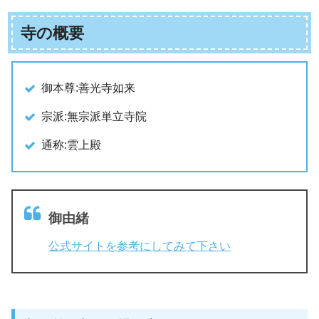
寺の概要
御本尊:善光寺如来
宗派:無宗派単立寺院
通称:雲上殿
御由緒
公式サイトを参考にしてみて下さい