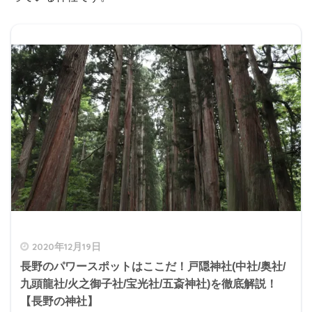
2020年12月19日
長野のパワースポットはここだ！戸隠神社(中社/奥社/
九頭龍社/火之御子社/宝光社/五斎神社)を徹底解説！
【長野の神社】