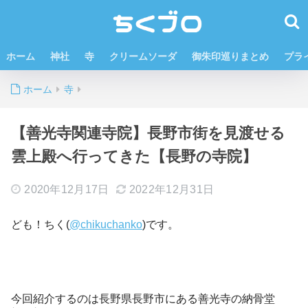
ホーム
神社
寺
クリームソーダ
御朱印巡りまとめ
プラ
ホーム
寺
【善光寺関連寺院】長野市街を見渡せる
雲上殿へ行ってきた【長野の寺院】
2020年12月17日
2022年12月31日
ども！ちく(
@chikuchanko
)です。
今回紹介するのは長野県長野市にある善光寺の納骨堂