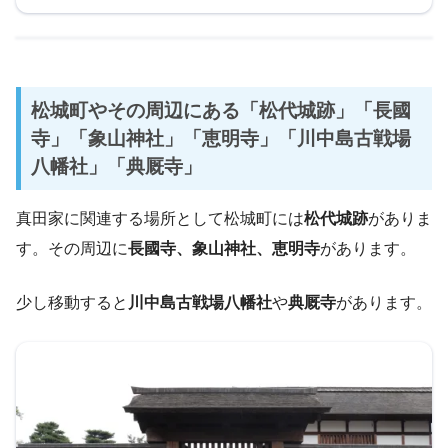
松城町やその周辺にある「松代城跡」「長國
寺」「象山神社」「恵明寺」「川中島古戦場
八幡社」「典厩寺」
真田家に関連する場所として松城町には
松代城跡
がありま
す。その周辺に
長國寺、象山神社、恵明寺
があります。
少し移動すると
川中島古戦場八幡社
や
典厩寺
があります。