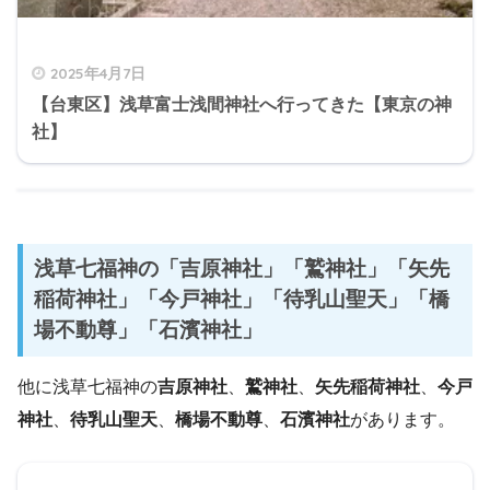
2025年4月7日
【台東区】浅草富士浅間神社へ行ってきた【東京の神
社】
浅草七福神の「吉原神社」「鷲神社」「矢先
稲荷神社」「今戸神社」「待乳山聖天」「橋
場不動尊」「石濱神社」
他に浅草七福神の
吉原神社
、
鷲神社
、
矢先稲荷神社
、
今戸
神社
、
待乳山聖天
、
橋場不動尊
、
石濱神社
があります。