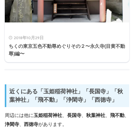
2018年10月29日
ちくの東京五色不動尊めぐりその２〜永久寺(目黄不動
尊)編〜
近くにある「玉姫稲荷神社」「長国寺」「秋
葉神社」「飛不動」「浄閑寺」「西徳寺」
周辺には他に
玉姫稲荷神社
、
長国寺
、
秋葉神社
、
飛不動
、
浄閑寺
、
西徳寺
があります。