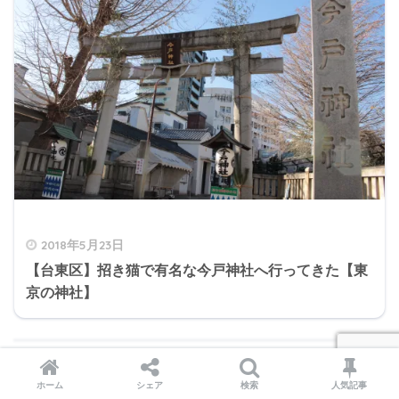
2018年5月23日
【台東区】招き猫で有名な今戸神社へ行ってきた【東
京の神社】
ホーム
シェア
検索
人気記事