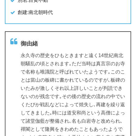
別名:目黄不動
創建:南北朝時代
御由緒
永久寺の歴史をひもときますと遠く14世紀南北
朝騒乱の頃とされます｡ただ当時は真言宗のお寺
で名称も唯識院と呼ばれていたようです｡このこ
とは當山の板碑に書かれているのですが､板碑の
いたみが激しくそれ以上詳しいことが判読でき
ないのが残念です｡その後の歴史の流れの中でい
くたびか戦乱などによって焼失し､再建を繰り返
してきました｡時には道安和尚という高僧によっ
て諸堂伽藍が整備され､名も白岩寺と改められ､
禪閣として隆興をきわめたこともあったようで