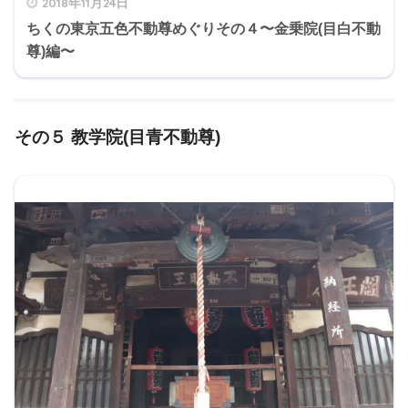
2018年11月24日
ちくの東京五色不動尊めぐりその４〜金乗院(目白不動
尊)編〜
その５ 教学院(目青不動尊)