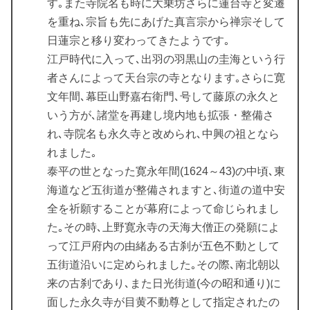
す｡また寺院名も時に大乗坊さらに蓮台寺と変遷
を重ね､宗旨も先にあげた真言宗から禅宗そして
日蓮宗と移り変わってきたようです｡
江戸時代に入って､出羽の羽黒山の圭海という行
者さんによって天台宗の寺となります｡さらに寛
文年間､幕臣山野嘉右衛門､号して藤原の永久と
いう方が､諸堂を再建し境内地も拡張・整備さ
れ､寺院名も永久寺と改められ､中興の祖となら
れました｡
泰平の世となった寛永年間(1624～43)の中頃､東
海道など五街道が整備されますと､街道の道中安
全を祈願することが幕府によって命じられまし
た｡その時､上野寛永寺の天海大僧正の発願によ
って江戸府内の由緒ある古刹が五色不動として
五街道沿いに定められました｡その際､南北朝以
来の古刹であり､また日光街道(今の昭和通り)に
面した永久寺が目黄不動尊として指定されたの