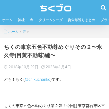
ホーム
神社
寺
クリームソーダ
御朱印巡りまとめ
プラ
ホーム
寺
ちくの東京五色不動尊めぐりその２〜永
久寺(目黄不動尊)編〜
2018年10月29日
2023年1月4日
ども！ちく(
@chikuchanko
)です。
ちくの東京五色不動めぐり第２弾！今回は東京都台東区三