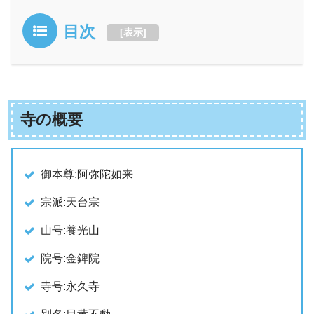
目次
[
表示
]
寺の概要
御本尊:阿弥陀如来
宗派:天台宗
山号:養光山
院号:金錍院
寺号:永久寺