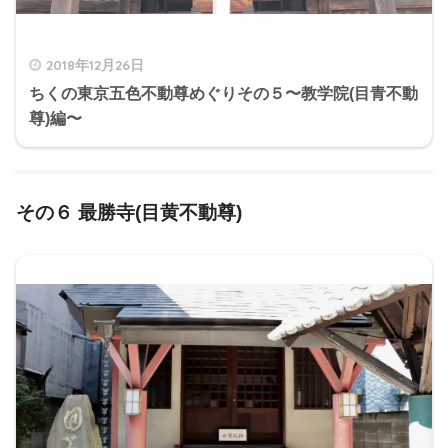
2018年12月26日
ちくの東京五色不動尊めぐりその５〜教学院(目青不動
尊)編〜
その６ 最勝寺(
目黄不動尊)