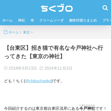
ホーム
神社
寺
クリームソーダ
御朱印巡りまとめ
プラ
ホーム
東京
【台東区】招き猫で有名な今戸神社へ行
ってきた【東京の神社】
2018年5月23日
2024年11月2日
ども！ちく(
@chikuchanko
)です。
いまとじんじゃ
今回紹介するのは東京都台東区浅草にある
今戸神社
です！