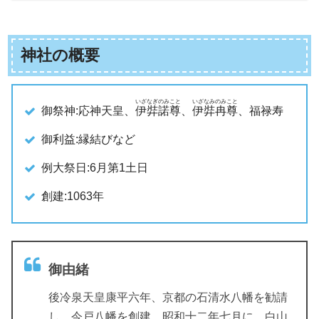
神社の概要
いざなぎのみこと
いざなみのみこと
御祭神:応神天皇、
伊弉諾尊
、
伊弉冉尊
、福禄寿
御利益:縁結びなど
例大祭日:6月第1土日
創建:1063年
御由緒
後冷泉天皇康平六年、京都の石清水八幡を勧請
し、今戸八幡を創建。昭和十二年七月に、白山