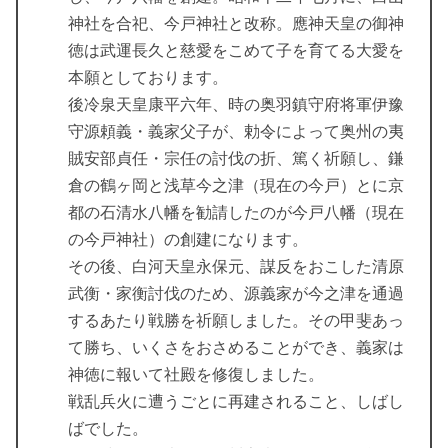
神社を合祀、今戸神社と改称。應神天皇の御神
徳は武運長久と慈愛をこめて子を育てる大愛を
本願としております。
後冷泉天皇康平六年、時の奥羽鎮守府将軍伊豫
守源頼義・義家父子が、勅令によって奥州の夷
賊安部貞任・宗任の討伐の折、篤く祈願し、鎌
倉の鶴ヶ岡と浅草今之津（現在の今戸）とに京
都の石清水八幡を勧請したのが今戸八幡（現在
の今戸神社）の創建になります。
その後、白河天皇永保元、謀反をおこした清原
武衡・家衡討伐のため、源義家が今之津を通過
するあたり戦勝を祈願しました。その甲斐あっ
て勝ち、いくさをおさめることができ、義家は
神徳に報いて社殿を修復しました。
戦乱兵火に遭うごとに再建されること、しばし
ばでした。