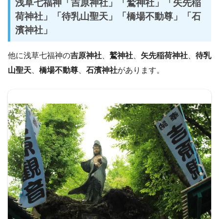
浅草七福神「吉原神社」「鷲神社」「矢先稲
荷神社」「待乳山聖天」「橋場不動尊」「石
濱神社」
他に浅草七福神の
吉原神社
、
鷲神社
、
矢先稲荷神社
、
待乳
山聖天
、
橋場不動尊
、
石濱神社
があります。