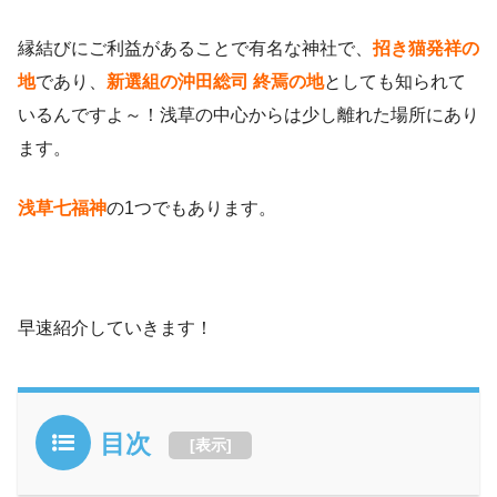
縁結びにご利益があることで有名な神社で、
招き猫発祥の
地
であり、
新選組の沖田総司 終焉の地
としても知られて
いるんですよ～！浅草の中心からは少し離れた場所にあり
ます。
浅草七福神
の1つでもあります。
早速紹介していきます！
目次
[
表示
]