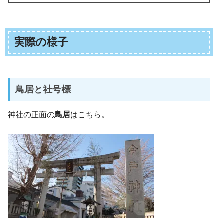
実際の様子
鳥居と社号標
神社の正面の
鳥居
はこちら。