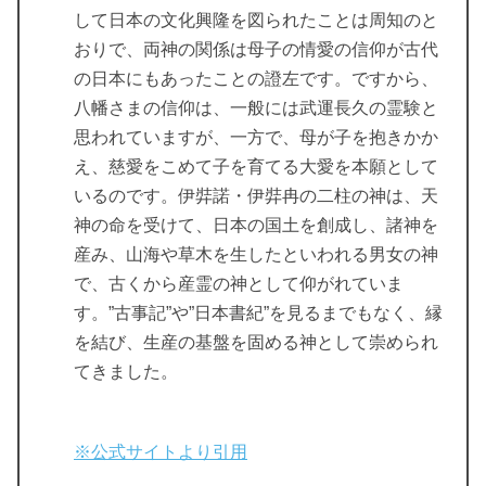
して日本の文化興隆を図られたことは周知のと
おりで、両神の関係は母子の情愛の信仰が古代
の日本にもあったことの證左です。ですから、
八幡さまの信仰は、一般には武運長久の霊験と
思われていますが、一方で、母が子を抱きかか
え、慈愛をこめて子を育てる大愛を本願として
いるのです。伊弉諾・伊弉冉の二柱の神は、天
神の命を受けて、日本の国土を創成し、諸神を
産み、山海や草木を生したといわれる男女の神
で、古くから産霊の神として仰がれていま
す。”古事記”や”日本書紀”を見るまでもなく、縁
を結び、生産の基盤を固める神として崇められ
てきました。
※公式サイトより引用