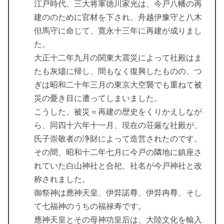
江戸時代、三大将軍徳川家光は、今戸八幡の再
建ののために官材を下され、舟越伊豫守と八木
但馬守に命じて、寛永十三年に再建が成りまし
た。
大正十二年九月の関東大震災によって社殿はま
たも灰燼に帰し、間もなく復興したものの、つ
ぎは昭和二十年三月の東京大空襲でも重ねて被
災の憂き目に遭ってしまいました。
こうした、被災＝再建の歴史をくりかえしなが
ら、同四十六年十一月、現在の荘厳な社殿が、
氏子崇敬者の浄財によって造営されたのです。
その間、昭和十二年七月に今戸の隣地に鎮座さ
れていた白山神社と合祀、社名が今戸神社と改
称されました。
御祭神は應神天皇、伊弉諾尊、伊弉冉尊、そし
て七福神のうちの福禄寿です。
應神天皇とその母神功皇后は、大陸文化を輸入