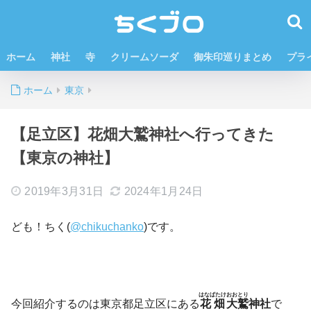
ホーム
神社
寺
クリームソーダ
御朱印巡りまとめ
プラ
ホーム
東京
【足立区】花畑大鷲神社へ行ってきた
【東京の神社】
2019年3月31日
2024年1月24日
ども！ちく(
@chikuchanko
)です。
はなばたけ
おおとり
今回紹介するのは東京都足立区にある
花畑
大鷲
神社
で