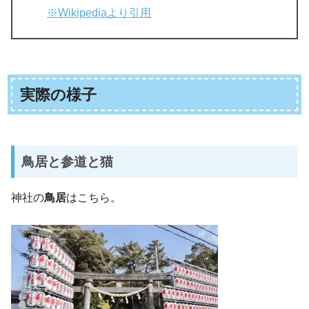
※Wikipediaより引用
実際の様子
鳥居と参道と猫
神社の
鳥居
はこちら。