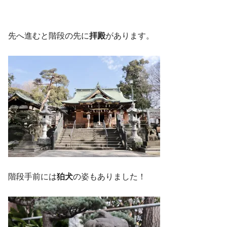
先へ進むと階段の先に
拝殿
があります。
階段手前には
狛犬
の姿もありました！