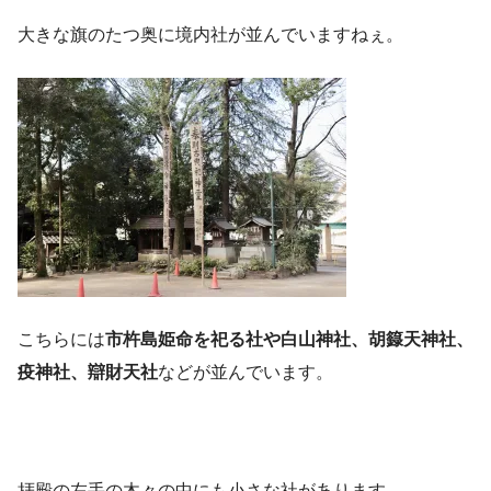
大きな旗のたつ奥に境内社が並んでいますねぇ。
こちらには
市杵島姫命を祀る社や白山神社、胡籙天神社、
疫神社、辯財天社
などが並んでいます。
拝殿の左手の木々の中にも小さな社があります。