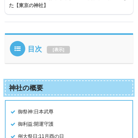
た【東京の神社】
目次
[
表示
]
神社の概要
御祭神:日本武尊
御利益:開運守護
例大祭日:11月酉の日