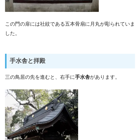
この門の扉には社紋である五本骨扇に月丸が彫られていま
した。
手水舎と拝殿
三の鳥居の先を進むと、右手に
手水舎
があります。