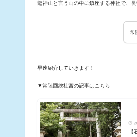
龍神山と言う山の中に鎮座する神社で、長
常
早速紹介していきます！
▼常陸國総社宮の記事はこちら
2
【