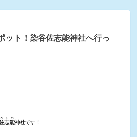
ポット！染谷佐志能神社へ行っ
さしの
佐志能
神社
です！