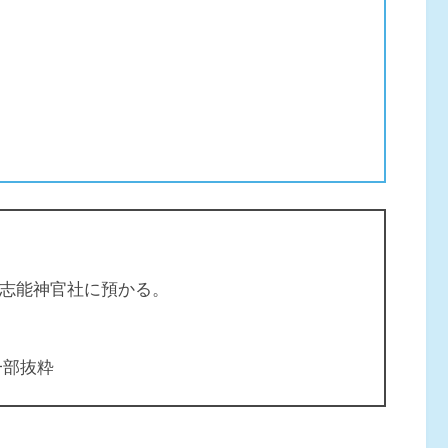
佐志能神官社に預かる。
一部抜粋