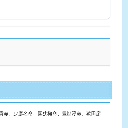
己貴命、少彦名命、国狭槌命、豊斟渟命、猿田彦