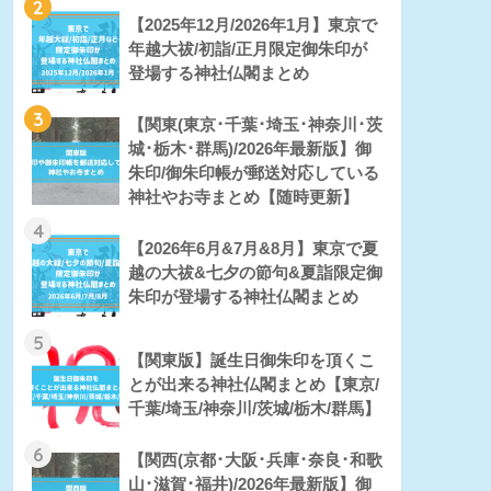
2
【2025年12月/2026年1月】東京で
年越大祓/初詣/正月限定御朱印が
登場する神社仏閣まとめ
3
【関東(東京･千葉･埼玉･神奈川･茨
城･栃木･群馬)/2026年最新版】御
朱印/御朱印帳が郵送対応している
神社やお寺まとめ【随時更新】
4
【2026年6月&7月&8月】東京で夏
越の大祓&七夕の節句&夏詣限定御
朱印が登場する神社仏閣まとめ
5
【関東版】誕生日御朱印を頂くこ
とが出来る神社仏閣まとめ【東京/
千葉/埼玉/神奈川/茨城/栃木/群馬】
6
【関西(京都･大阪･兵庫･奈良･和歌
山･滋賀･福井)/2026年最新版】御