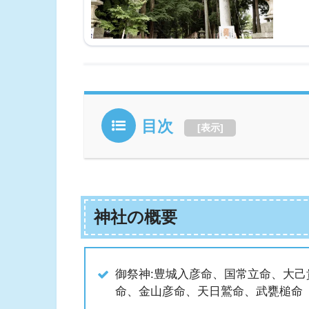
目次
[
表示
]
神社の概要
御祭神:豊城入彦命、国常立命、大
命、金山彦命、天日鷲命、武甕槌命