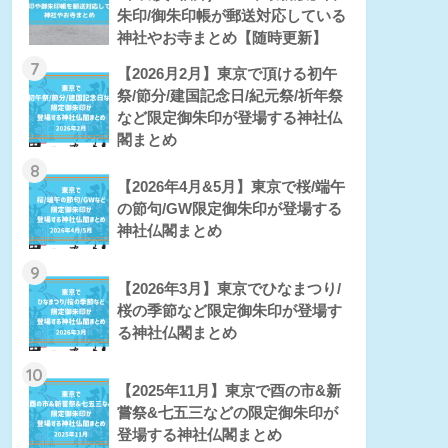
朱印/御朱印帳が郵送対応している
神社やお寺まとめ【随時更新】
7
【2026月2月】東京で頂ける初午
祭/節分/建国記念日/紀元祭/祈年祭
など限定御朱印が登場する神社仏
閣まとめ
8
【2026年4月&5月】東京で桜/端午
の節句/GW限定御朱印が登場する
神社仏閣まとめ
9
【2026年3月】東京でひなまつり/
桜の季節など限定御朱印が登場す
る神社仏閣まとめ
10
【2025年11月】東京で酉の市&新
嘗祭&七五三などの限定御朱印が
登場する神社仏閣まとめ