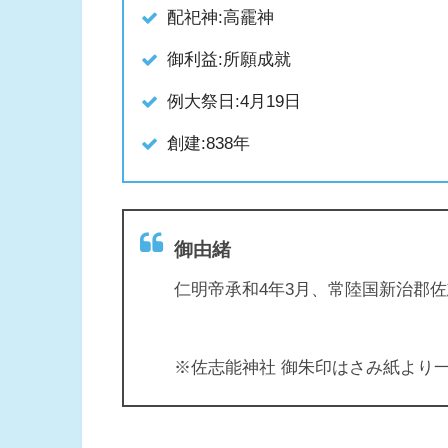
配祀神:高靇神
御利益:所願成就
例大祭日:4月19日
創建:838年
御由緒
仁明帝承和4年3月、常陸国新治郡
※佐志能神社 御朱印はさみ紙より