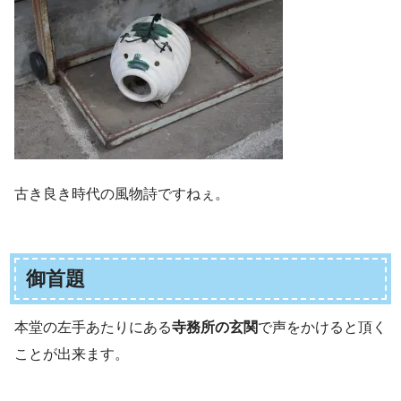
古き良き時代の風物詩ですねぇ。
御首題
本堂の左手あたりにある
寺務所の玄関
で声をかけると頂く
ことが出来ます。