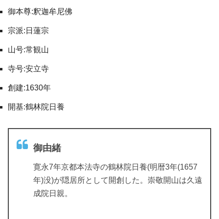
御本尊:釈迦牟尼佛
宗派:日蓮宗
山号:常観山
寺号:安立寺
創建:1630年
開基:鶴林院日養
御由緒
寛永7年京都本法寺の鶴林院日養(明暦3年(1657
年)没)が隠居所として開創した。崇敬開山は久遠
成院日親。