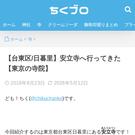
ホーム
神社
寺
クリームソーダ
御朱印巡りまとめ
プラ
ホーム
寺
【台東区/日暮里】安立寺へ行ってきた
【東京の寺院】
2018年8月23日
2026年5月12日
ども！ちく(
@chikuchanko
)です。
あんりゅうじ
今回紹介するのは東京都台東区日暮里にある
安立寺
で
す！