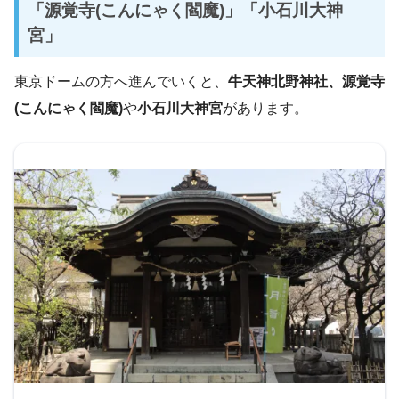
「源覚寺(こんにゃく閻魔)」「小石川大神
宮」
東京ドームの方へ進んでいくと、
牛天神北野神社、源覚寺
(こんにゃく閻魔)
や
小石川大神宮
があります。