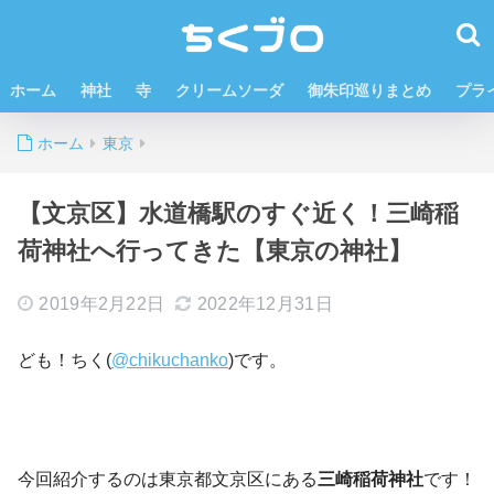
ホーム
神社
寺
クリームソーダ
御朱印巡りまとめ
プラ
ホーム
東京
【文京区】水道橋駅のすぐ近く！三崎稲
荷神社へ行ってきた【東京の神社】
2019年2月22日
2022年12月31日
ども！ちく(
@chikuchanko
)です。
今回紹介するのは東京都文京区にある
三崎稲荷神社
です！