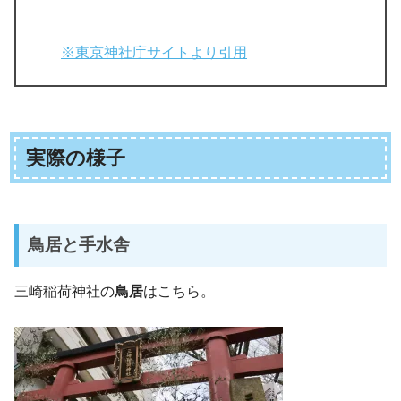
※東京神社庁サイトより引用
実際の様子
鳥居と手水舎
三崎稲荷神社の
鳥居
はこちら。