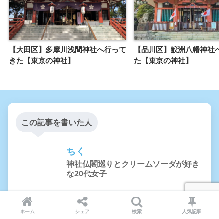
【大田区】多摩川浅間神社へ行って
【品川区】鮫洲八幡神社
きた【東京の神社】
た【東京の神社】
この記事を書いた人
ちく
神社仏閣巡りとクリームソーダが好き
な20代女子
神社やお寺へ行ったり、美味しいものを食べに行ったり
するのが好き。クリームソーダ大好き人間。実家の鳥さ
ホーム
シェア
検索
人気記事