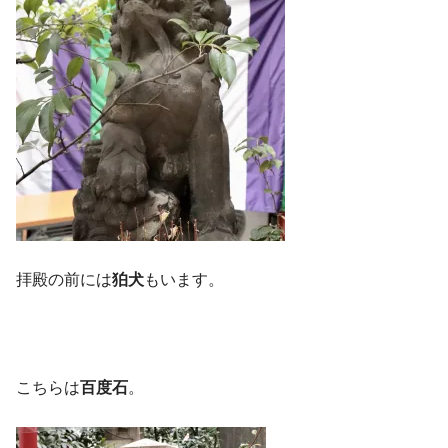
拝殿の前には
狛犬
もいます。
こちらは
百度石
。