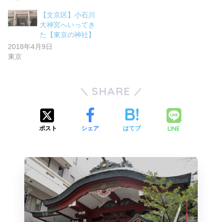
【文京区】小石川
大神宮へいってき
た【東京の神社】
2018年4月9日
東京
SHARE
LINE
ポスト
シェア
はてブ