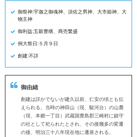
御祭神:宇迦之御魂神、須佐之男神、大市姫神、大
物主神
御利益:五穀豊穣、商売繁盛
例大祭日:５月９日
創建:不詳
御由緒
創建は詳かでないが建久以前、仁安の頃とも伝
えられる。当時の神田山（現、駿河台）の山麓
（現、本郷一丁目）武蔵国豊島郡三崎村に鎮守
の社として祀られたとされ、その後幾多の変遷
の後、明治三十八年現在地に遷座される。