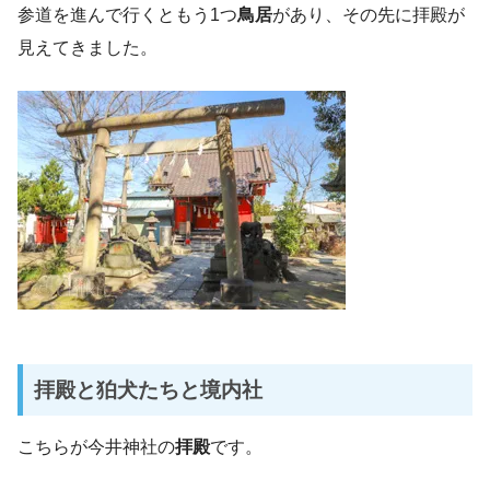
参道を進んで行くともう1つ
鳥居
があり、その先に拝殿が
見えてきました。
拝殿と狛犬たちと境内社
こちらが今井神社の
拝殿
です。