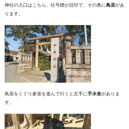
神社の入口はこちら。社号標が目印で、その奥に
鳥居
があ
ります。
鳥居をくぐり参道を進んで行くと左手に
手水舎
がありま
す。