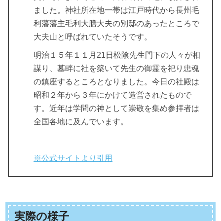
ました。神社所在地一帯は江戸時代から長州毛
利藩藩主毛利大膳大夫の別邸のあったところで
大夫山と呼ばれていたそうです。
明治１５年１１月21日松陰先生門下の人々が相
謀り、墓畔に社を築いて先生の御霊を祀り忠魂
の鎮座するところとなりました。今日の社殿は
昭和２年から３年にかけて造営されたもので
す。近年は学問の神として崇敬を集め参拝者は
全国各地に及んでいます。
※公式サイトより引用
実際の様子