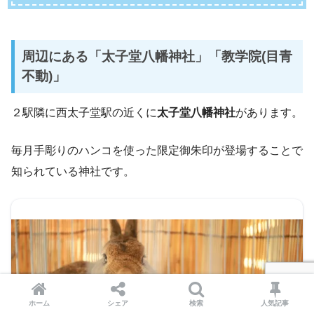
周辺にある「太子堂八幡神社」「教学院(目青
不動)」
２駅隣に西太子堂駅の近くに
太子堂八幡神社
があります。
毎月手彫りのハンコを使った限定御朱印が登場することで
知られている神社です。
ホーム
シェア
検索
人気記事