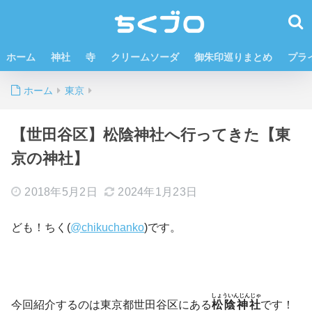
ホーム
神社
寺
クリームソーダ
御朱印巡りまとめ
プラ
ホーム
東京
【世田谷区】松陰神社へ行ってきた【東
京の神社】
2018年5月2日
2024年1月23日
ども！ちく(
@chikuchanko
)です。
しょういんじんじゃ
今回紹介するのは東京都世田谷区にある
松陰神社
です！