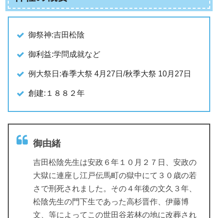
御祭神:吉田松陰
御利益:学問成就など
例大祭日:春季大祭 4月27日/秋季大祭 10月27日
創建:１８８２年
御由緒
吉田松陰先生は安政６年１０月２７日、安政の
大獄に連座し江戸伝馬町の獄中にて３０歳の若
さで刑死されました。その４年後の文久３年、
松陰先生の門下生であった高杉晋作、伊藤博
文、等によってこの世田谷若林の地に改葬され