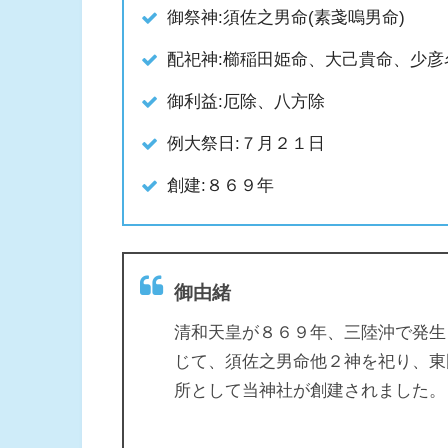
御祭神:須佐之男命(素戔嗚男命)
配祀神:櫛稲田姫命、大己貴命、少彦
御利益:厄除、八方除
例大祭日:７月２１日
創建:８６９年
御由緒
清和天皇が８６９年、三陸沖で発生
じて、須佐之男命他２神を祀り、東
所として当神社が創建されました。