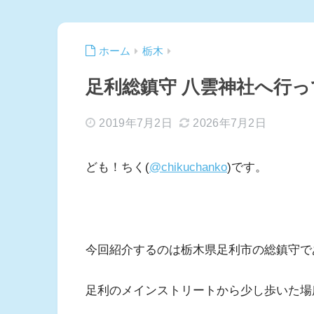
ホーム
栃木
足利総鎮守 八雲神社へ行
2019年7月2日
2026年7月2日
ども！ちく(
@chikuchanko
)です。
今回紹介するのは栃木県足利市の総鎮守で
足利のメインストリートから少し歩いた場