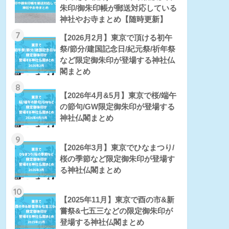
朱印/御朱印帳が郵送対応している
神社やお寺まとめ【随時更新】
7
【2026月2月】東京で頂ける初午
祭/節分/建国記念日/紀元祭/祈年祭
など限定御朱印が登場する神社仏
閣まとめ
8
【2026年4月&5月】東京で桜/端午
の節句/GW限定御朱印が登場する
神社仏閣まとめ
9
【2026年3月】東京でひなまつり/
桜の季節など限定御朱印が登場す
る神社仏閣まとめ
10
【2025年11月】東京で酉の市&新
嘗祭&七五三などの限定御朱印が
登場する神社仏閣まとめ