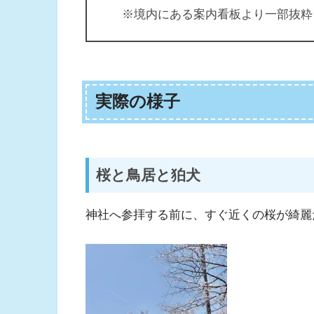
※境内にある案内看板より一部抜粋
実際の様子
桜と鳥居と狛犬
神社へ参拝する前に、すぐ近くの桜が綺麗