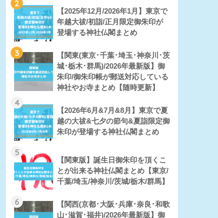
2
【2025年12月/2026年1月】東京で
年越大祓/初詣/正月限定御朱印が
登場する神社仏閣まとめ
3
【関東(東京･千葉･埼玉･神奈川･茨
城･栃木･群馬)/2026年最新版】御
朱印/御朱印帳が郵送対応している
神社やお寺まとめ【随時更新】
4
【2026年6月&7月&8月】東京で夏
越の大祓&七夕の節句&夏詣限定御
朱印が登場する神社仏閣まとめ
5
【関東版】誕生日御朱印を頂くこ
とが出来る神社仏閣まとめ【東京/
千葉/埼玉/神奈川/茨城/栃木/群馬】
6
【関西(京都･大阪･兵庫･奈良･和歌
山･滋賀･福井)/2026年最新版】御