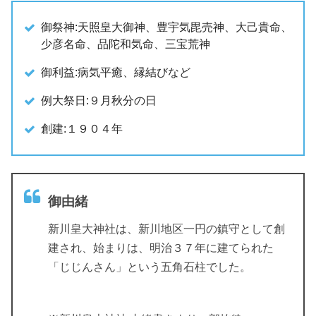
御祭神:天照皇大御神、豊宇気毘売神、大己貴命、
少彦名命、品陀和気命、三宝荒神
御利益:病気平癒、縁結びなど
例大祭日:９月秋分の日
創建:１９０４年
御由緒
新川皇大神社は、新川地区一円の鎮守として創
建され、始まりは、明治３７年に建てられた
「じじんさん」という五角石柱でした。