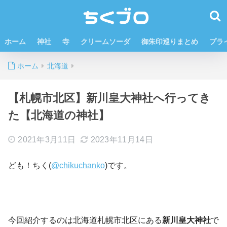
ホーム
神社
寺
クリームソーダ
御朱印巡りまとめ
プラ
ホーム
北海道
【札幌市北区】新川皇大神社へ行ってき
た【北海道の神社】
2021年3月11日
2023年11月14日
ども！ちく(
@chikuchanko
)です。
今回紹介するのは北海道札幌市北区にある
新川皇大神社
で