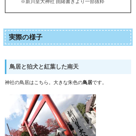
※新川皇大神社 由緒書きより一部抜粋
実際の様子
鳥居と狛犬と紅葉した南天
神社の鳥居はこちら。大きな朱色の
鳥居
です。